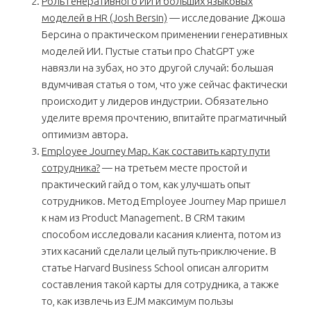
Роль генеративного ИИ и больших языковых
моделей в HR (Josh Bersin)
— исследование Джоша
Берсина о практическом применении генеративных
моделей ИИ. Пустые статьи про ChatGPT уже
навязли на зубах, но это другой случай: большая
вдумчивая статья о том, что уже сейчас фактически
происходит у лидеров индустрии. Обязательно
уделите время прочтению, впитайте прагматичный
оптимизм автора.
Employee Journey Map. Как составить карту пути
сотрудника?
— на третьем месте простой и
практический гайд о том, как улучшать опыт
сотрудников. Метод Employee Journey Map пришел
к нам из Product Management. В CRM таким
способом исследовали касания клиента, потом из
этих касаний сделали целый путь-приключение. В
статье Harvard Business School описан алгоритм
составления такой карты для сотрудника, а также
то, как извлечь из EJM максимум пользы