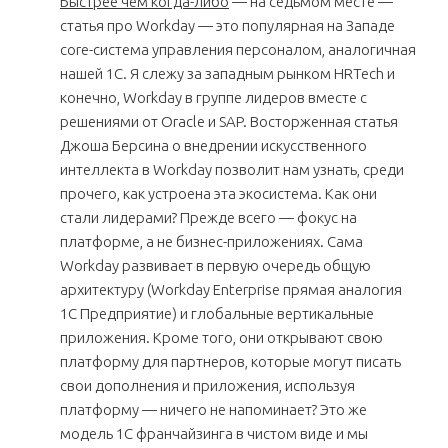
Быстрее чем когда-либо
— на седьмом месте —
статья про Workday — это популярная на Западе
core-система управления персоналом, аналогичная
нашей 1С. Я слежу за западным рынком HRTech и
конечно, Workday в группе лидеров вместе с
решениями от Oracle и SAP. Восторженная статья
Джоша Берсина о внедрении искусственного
интеллекта в Workday позволит нам узнать, среди
прочего, как устроена эта экосистема. Как они
стали лидерами? Прежде всего — фокус на
платформе, а не бизнес-приложениях. Сама
Workday развивает в первую очередь общую
архитектуру (Workday Enterprise прямая аналогия
1С Предприятие) и глобальные вертикальные
приложения. Кроме того, они открывают свою
платформу для партнеров, которые могут писать
свои дополнения и приложения, используя
платформу — ничего не напоминает? Это же
модель 1С франчайзинга в чистом виде и мы