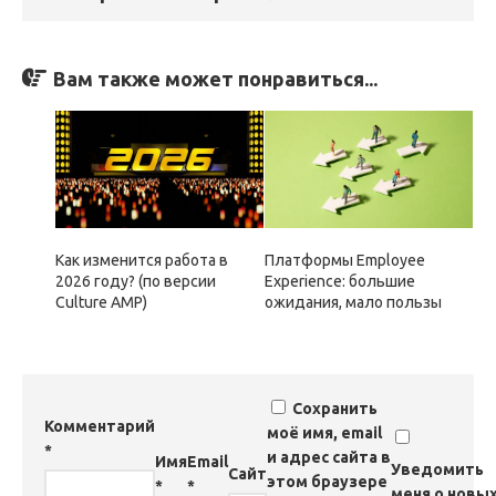
Вам также может понравиться...
Как изменится работа в
Платформы Employee
2026 году? (по версии
Experience: большие
Culture AMP)
ожидания, мало пользы
Сохранить
Комментарий
моё имя, email
*
и адрес сайта в
Имя
Email
Уведомить
Сайт
этом браузере
*
*
меня о новы