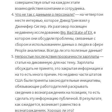
совершенствуя опыт на каждом этапе
взаимодействия компании и сотрудника.
Что не так с данными о персонале?
— на четвертом
месте интервью, которое Дэвид Грин взял у
Дженифер Сиглер. Их разговор посвящен
недавнему исследованию
Big, Bad State of EX
, в
котором они обсудили проблемы, связанные с
сбором и использованием данных о людях в сфере
People аналитики. Всегда ли это полезные данные?
Непростые последствия прозрачности зарплаты
—
статья на диковинную для нас тему. Зарплаты
обсуждать не принято, это закрытая информация и
на то есть много причин. Но недавно части штатов
США были приняты законодательные инициативы,
обязывающие работодателей раскрывать
сведения о вознаграждениях на позициях, то есть
сделать эту информацию публичной. В результате,
как ожидается, возникает равенство в
вознаграждениях. Хорошо ли это?