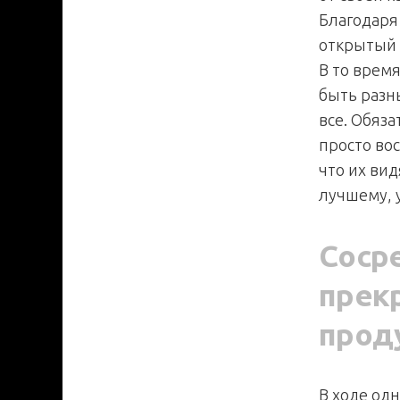
Благодаря
открытый 
В то врем
быть разны
все. Обяза
просто во
что их вид
лучшему, 
Сосре
прек
прод
В ходе од