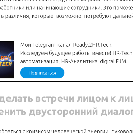
аботники или начинающие сотрудники. Это поможе
ь различия, которые, возможно, потребуют дальне
Мой Telegram-канал Ready.2HR.Tech.
Исследуем будущее работы вместе! HR-Tech
автоматизация, HR-Аналитика, digital EJM.
Подписаться
елать встречи лицом к ли
енить двусторонний диало
обраться с кризисом человеческой энергии, руково