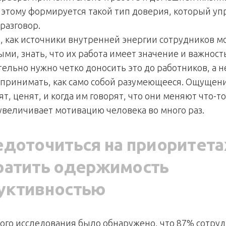
 этому формируется такой тип доверия, который у
разговор.
я, как источники внутренней энергии сотрудников м
ми, знать, что их работа имеет значение и важность
тельно нужно четко доносить это до работников, а н
спринимать, как само собой разумеющееся. Ощущени
ят, ценят, и когда им говорят, что они меняют что-то
увеличивает мотивацию человека во много раз.
доточиться на приоритета
ратить одержимость
уктивностью
ного исследования было обнаружено, что 87% сотру