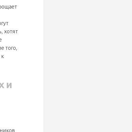
прощает
огут
, хотят
е
е того,
 к
х и
дников