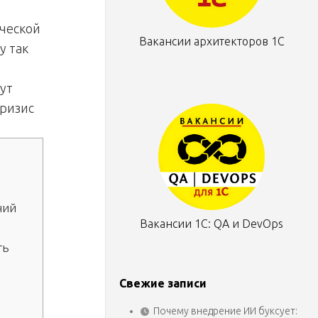
ической
Вакансии архитекторов 1С
у так
ут
кризис
ний
Вакансии 1С: QA и DevOps
ть
Свежие записи
Почему внедрение ИИ буксует: