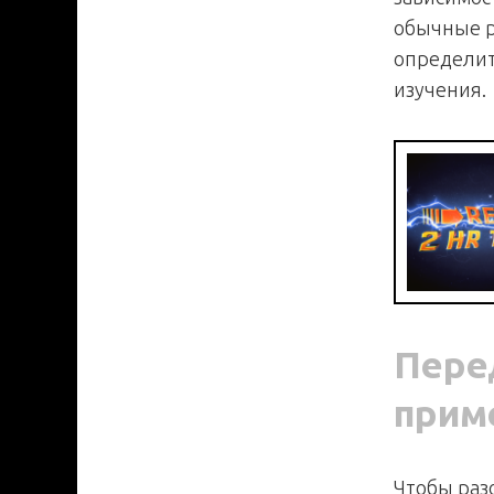
обычные р
определит
изучения.
Перед
прим
Чтобы раз