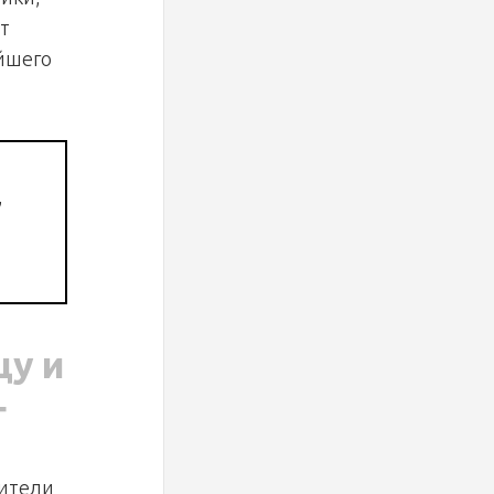
т
йшего
,
цу и
г
дители