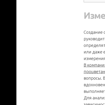
Изме
Создание 
руководит
определят
или даже 
измерения
В компани
процвета
вопросы. 
вдохновени
выполняет
Для анали
зависимос