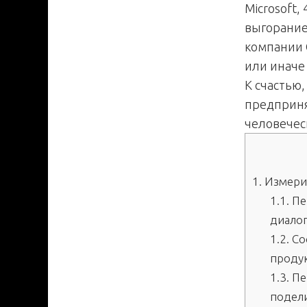
Microsoft
выгорание
компании G
или иначе
К счастью
предприня
человечес
1.
Измерит
1.1.
Пе
диало
1.2.
Со
проду
1.3.
Пер
подел