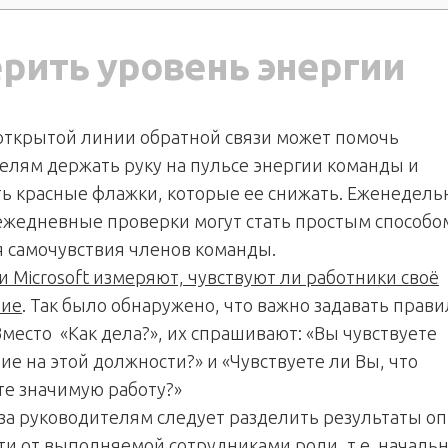
рить уровень энергии
открытой линии обратной связи может помочь
елям держать руку на пульсе энергии команды и
ь красные флажки, которые ее снижать. Еженедел
ежедневные проверки могут стать простым способо
 самочувствия членов команды.
и Microsoft измеряют, чувствуют ли работники своё
ние
. Так было обнаружено, что важно задавать прав
Вместо «Как дела?», их спрашивают: «Вы чувствуете
е на этой должности?» и «Чувствуете ли Вы, что
е значимую работу?»
за руководителям следует разделить результаты оп
ти от выполняемой сотрудниками роли, т.е. начальн