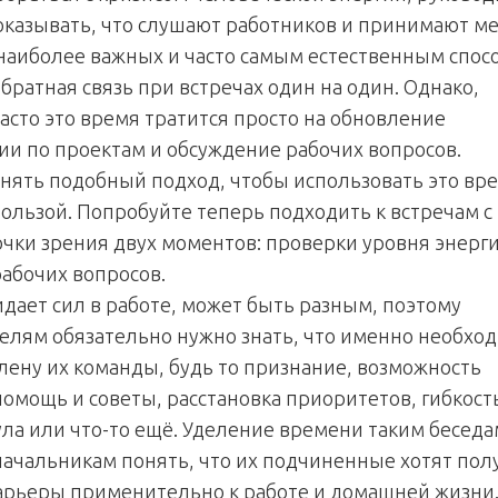
казывать, что слушают работников и принимают м
наиболее важных и часто самым естественным спос
братная связь при встречах один на один. Однако,
асто это время тратится просто на обновление
и по проектам и обсуждение рабочих вопросов.
нять подобный подход, чтобы использовать это вре
ользой. Попробуйте теперь подходить к встречам с 
точки зрения двух моментов: проверки уровня энерг
абочих вопросов.
идает сил в работе, может быть разным, поэтому
елям обязательно нужно знать, что именно необхо
лену их команды, будь то признание, возможность
помощь и советы, расстановка приоритетов, гибкост
ула или что-то ещё. Уделение времени таким беседа
начальникам понять, что их подчиненные хотят пол
карьеры применительно к работе и домашней жизни