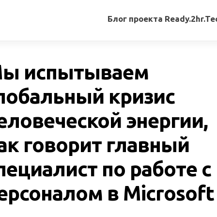
Блог проекта Ready.2hr.Te
Все
записи
ы испытываем
Переводы
статей
лобальный кризис
Авторские
еловеческой энергии,
материалы
Книги
ак говорит главный
пециалист по работе с
ерсоналом в Microsoft