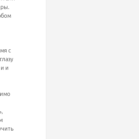
еры.
обом
мя с
глазу
ии и
димо
ь,
м
учить
.