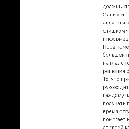
должны по
Одним из 
является о
слишком ч
информаци
Пора поме
большей п
на глаз с 
решения р
То, что пр
руководит
каждому ч
получать 
время отг
помогает 
от своей 