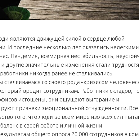
ди являются движущей силой в сердце любой
ии. И последние несколько лет оказались нелегкими
 нас. Пандемия, всемирная нестабильность, неустой
 и другие значительные изменения стали трудностя
работники никогда ранее не сталкивались.
ы сталкиваемся со своего рода «кризисом человечес
 который вредит сотрудникам. Работники складов, т
офисов истощены, они ощущают выгорание и
руют признаки эмоциональной отчужденности. Все
ство того, что люди во всем мире изо всех сил пыт
баланс в своей работе и личной жизни.
результатам общего опроса 20 000 сотрудников в ко