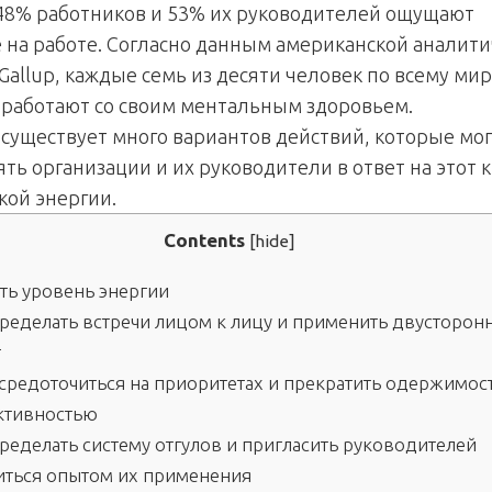
, 48% работников и 53% их руководителей ощущают
 на работе. Согласно данным американской аналит
allup, каждые семь из десяти человек по всему мир
 работают со своим ментальным здоровьем.
, существует много вариантов действий, которые мог
ть организации и их руководители в ответ на этот 
кой энергии.
Contents
[
hide
]
ь уровень энергии
ределать встречи лицом к лицу и применить двусторон
г
средоточиться на приоритетах и прекратить одержимос
ктивностью
еделать систему отгулов и пригласить руководителей
иться опытом их применения