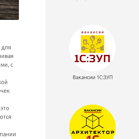
 для
чивая
ми, с
Вакансии 1С:ЗУП
кой
очек
 это
аются
мпании