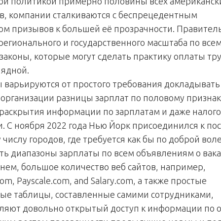
й политикой примерно половины всех американск
в, компании сталкиваются с беспрецедентным
ом призывов к большей её прозрачности. Правител
 регионального и государственного масштаба по все
законы, которые могут сделать практику оплаты тр
лядной.
ы варьируются от простого требования докладывать
 организации разницы зарплат по половому признак
 раскрытия информации по зарплатам и даже налог
и. С ноября 2022 года Нью Йорк присоединился к по
числу городов, где требуется как бы по доброй вол
ть диапазоны зарплаты по всем объявлениям о вака
нем, большое количество веб сайтов, например,
com, Payscale.com, and Salary.com, а также простые
ые таблицы, составленные самими сотрудниками,
ляют довольно открытый доступ к информации по 