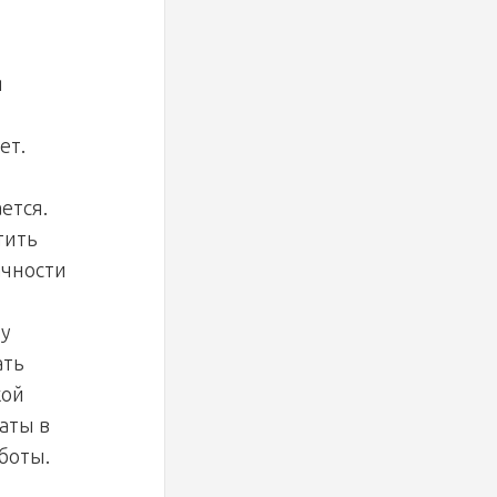
я
ет.
ется.
тить
ачности
му
ать
кой
аты в
боты.