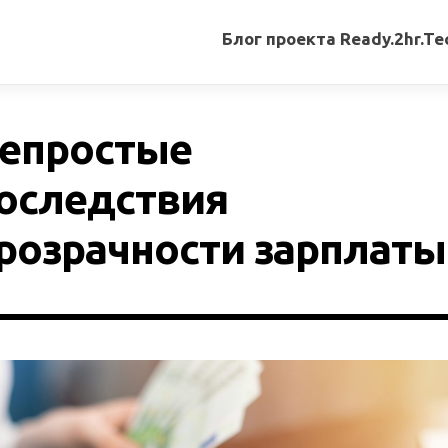
Блог проекта Ready.2hr.Te
Все
записи
епростые
Переводы
статей
оследствия
Авторские
розрачности зарплаты
материалы
Книги