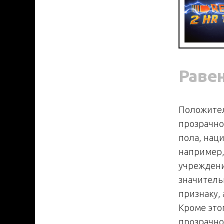
Раве
Положител
прозрачно
пола, нац
например,
учреждени
значитель
признаку,
Кроме это
прозрачно