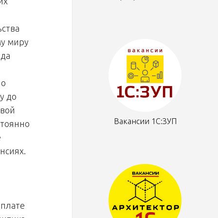
их
ьства
му миру
уда
 о
у до
овой
Вакансии 1С:ЗУП
стоянно
е
нсиях.
оплате