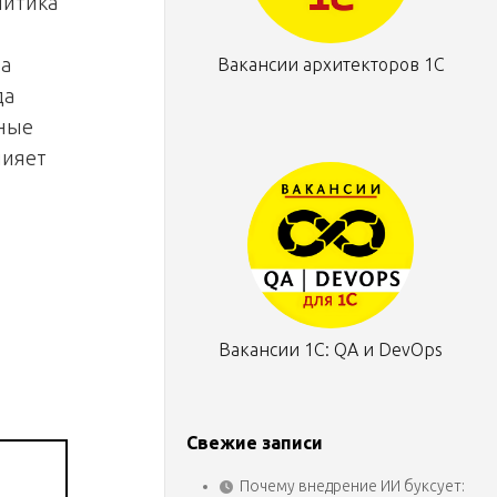
литика
на
Вакансии архитекторов 1С
да
жные
лияет
Вакансии 1С: QA и DevOps
Свежие записи
Почему внедрение ИИ буксует:
,