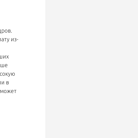
дров.
ату из-
чших
ьше
ысокую
ли в
 может