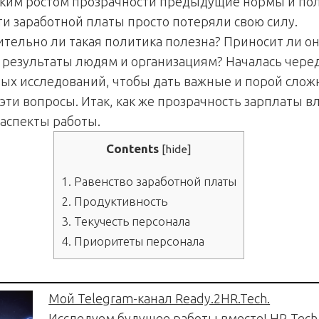
таким ростом прозрачности предыдущие нормы и по
ти заработной платы просто потеряли свою силу.
ительно ли такая политика полезна? Приносит ли о
результаты людям и организациям? Началась чере
ых исследований, чтобы дать важные и порой сло
эти вопросы. Итак, как же прозрачность зарплаты в
 аспекты работы.
Contents
[
hide
]
1.
Равенство заработной платы
2.
Продуктивность
3.
Текучесть персонала
4.
Приоритеты персонала
Мой Telegram-канал Ready.2HR.Tech.
Исследуем будущее работы вместе! HR-Tech