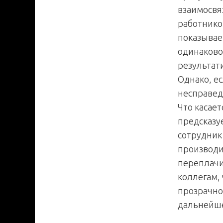
взаимосвя
работнико
показывае
одинаково
результат
Однако, ес
несправед
Что касае
предсказу
сотрудник
производи
переплачи
коллегам, 
прозрачно
дальнейше