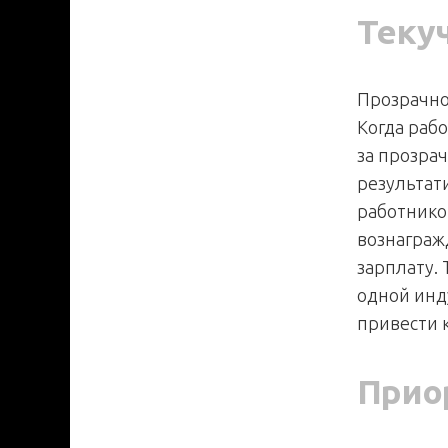
Теку
Прозрачно
Когда раб
за прозра
результат
работнико
вознаграж
зарплату.
одной инд
привести 
Прио