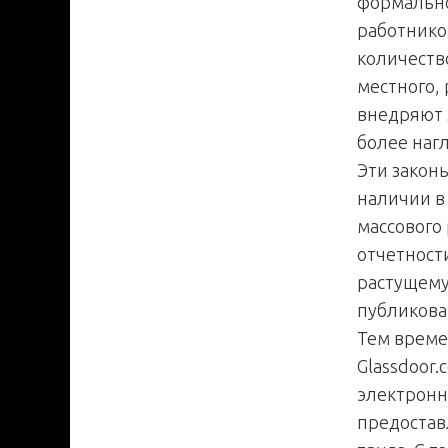
формально
работнико
количеств
местного,
внедряют 
более наг
Эти закон
наличии в
массового
отчетност
растущему 
публикова
Тем време
Glassdoor.
электронн
предостав