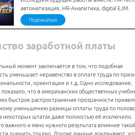
автоматизация, HR-Аналитика, digital EJM.
Подписаться
нство заработной платы
ьный момент заключается в том, что подобная
сть уменьшает неравенство в оплате труда по приз
иональности, ориентации и т.д. Одно исследование,
 показало, что в американских общественных учебн
ях быстрое распространение прозрачности привел
ному уменьшению разницы оплаты труда по полов
 а некоторых штатах даже полностью её исключило.
го важного и явно нужного результата влияние тако
сти оценить трудно. Другие данные доказывают, что