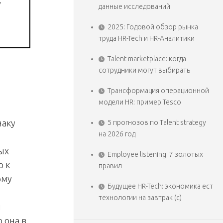
данные исследований
2025: Годовой обзор рынка
труда HR-Tech и HR-Аналитики
Talent marketplace: когда
сотрудники могут выбирать
Трансформация операционной
модели HR: пример Tesco
наку
5 прогнозов по Talent strategy
на 2026 год
ых
Employee listening: 7 золотых
о к
правил
ому
Будущее HR-Tech: экономика ест
технологии на завтрак (с)
й
 она в