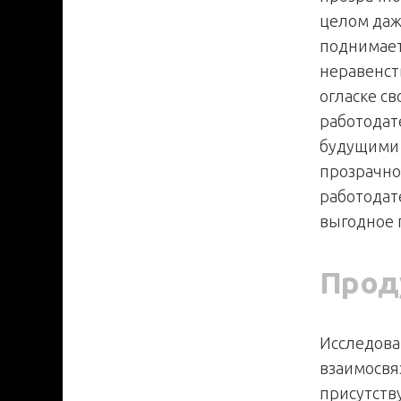
целом даж
поднимает
неравенст
огласке с
работодат
будущими 
прозрачно
работодат
выгодное 
Прод
Исследова
взаимосвя
присутств