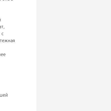
й
ат,
 с
атежная
лее
ьшей