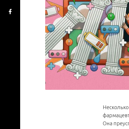
Несколько
фармацевт
Она преус