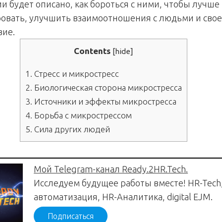
и будет описано, как бороться с ними, чтобы лучше
овать, улучшить взаимоотношения с людьми и сво
вие.
Contents
[
hide
]
1.
Стресс и микростресс
2.
Биологическая сторона микростресса
3.
Источники и эффекты микростресса
4.
Борьба с микрострессом
5.
Сила других людей
Мой Telegram-канал Ready.2HR.Tech.
Исследуем будущее работы вместе! HR-Tech
автоматизация, HR-Аналитика, digital EJM.
Подписаться