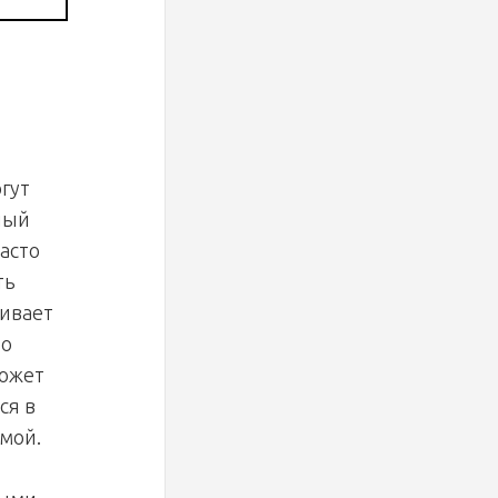
гут
ный
асто
ть
ивает
во
может
ся в
мой.