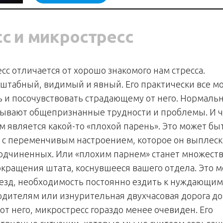
с и микростресс
сс отличается от хорошо знакомого нам стресса.
сштабный, видимый и явный. Его практически все мо
ь и посочувствовать страдающему от него. Нормаль
зывают общепризнанные трудности и проблемы. И ч
м является какой-то «плохой парень». Это может бы
 с переменчивым настроением, которое он выплеск
подчиненных. Или «плохим парнем» станет множест
окращения штата, коснувшееся вашего отдела. Это 
езд, необходимость постоянно ездить к нуждающим
дителям или изнурительная двухчасовая дорога до
от него, микростресс гораздо менее очевиден. Его