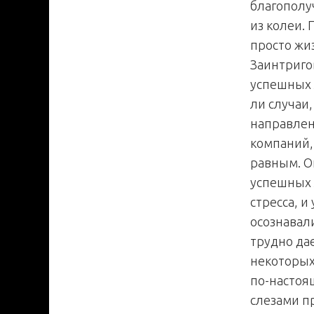
благополу
из колеи.
просто жи
Заинтриго
успешных 
ли случаи
направлен
компаний,
равным. О
успешных 
стресса, и
осознавали
трудно да
некоторых
по-настоя
слезами пр