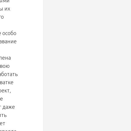
ными
ы их
го
е особо
навание
лена
свою
аботать
ватке
оект,
ше
т даже
ить
ет