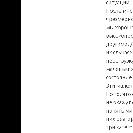
ситуации.
После мно
чрезмерно
мы хорошо
высокопро
другими. Д
их случаях
перегрузк
маленьких
состояние.
Эти мален
Но то, что
не окажут 
понять мик
них реаги
три катего