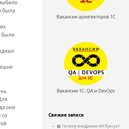
 выбило
о была
Вакансии архитекторов 1С
гих
и были
родных
нешне
ень
Вакансии 1С: QA и DevOps
Для
да они
 со
Свежие записи
той
Почему внедрение ИИ буксует: