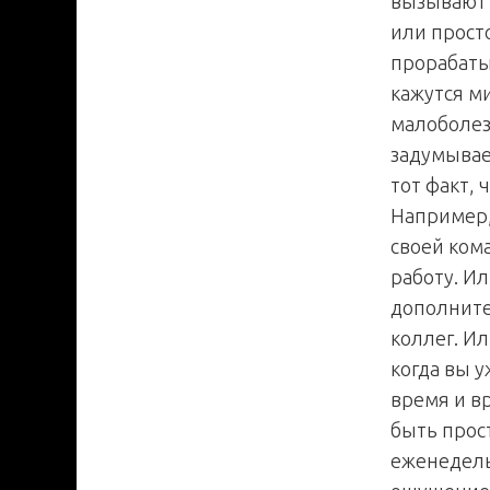
вызывают 
или прост
прорабаты
кажутся м
малоболез
задумывае
тот факт, 
Например,
своей ком
работу. Ил
дополните
коллег. И
когда вы 
время и в
быть прост
еженедель