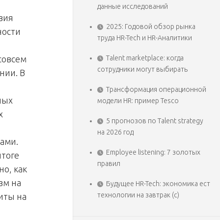
данные исследований
вия
2025: Годовой обзор рынка
ности
труда HR-Tech и HR-Аналитики
я
совсем
Talent marketplace: когда
сотрудники могут выбирать
нии. В
Трансформация операционной
ных
модели HR: пример Tesco
х
5 прогнозов по Talent strategy
на 2026 год
ами.
Employee listening: 7 золотых
итоге
правил
но, как
зм на
Будущее HR-Tech: экономика ест
технологии на завтрак (с)
иты на