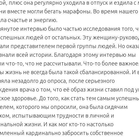
й, плюс она регулярно уходила в отпуск и ездила с
они вместе могли бегать марафоны. Во время нашего
ла счастье и энергию.
нутое интервью было частью исследования того, ч
успешных людей от остальных. Эту женщину-руков
али представителем первой группы людей. Но оказ
 знали всей истории. Благодаря этому интервью мы
 что-то, что не рассчитывали. Что-то более важное
ы жизнь не всегда была такой сбалансированной. И 
зяла незадолго до опроса, после серьезного
ения врача о том, что её образ жизни ставил под у
ское здоровье. До того, как стать тем самым успешн
елем, которого мы опросили, она была сидячим
ком, испытывающим трудности в личной и
нальной жизни. И как мог кто-то настолько
мленный кардинально забросить собственное