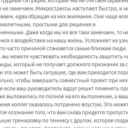
трудные ситуации, которые мы не считаем серьез
о не замечаем. Микрострессы наступают быстро, и м
ваем, едва обращая на них внимание. Они чаще все
имолетными, простыми для решения и
ненными. Даже когда мы их все таки замечаем, то н
мся о воздействии на нашу жизнь. Усложняет их уз
что часто причиной становятся самые близкие люди.
 вы можете чувствовать необходимость защитить ч
анды, который не получает должного признания за 
и это может быть ситуация, где вам приходится пор
льно, чтобы завершить совместный проект при нех
ли если ваш руководитель вдруг решит поменять пр
уже выложились по полной на его выполнение, а ва
ремя коллег оказалось потрачено впустую. Это може
ое осознание того, что вам снова придется пропуст
ную тренировку по теннису с другом, которое созда