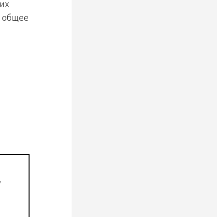
 их
е общее
,