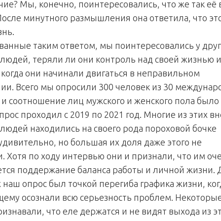
чие? Мы, конечно, поинтересовались, что же так её
 После минутного размышления она ответила, что эт
знь.
ванные таким ответом, мы поинтересовались у дру
людей, теряли ли они контроль над своей жизнью 
, когда они начинали двигаться в неправильном
ии. Всего мы опросили 300 человек из 30 междуна
 и соотношение лиц мужского и женского пола было
прос проходил с 2019 по 2021 год. Многие из этих в
людей находились на своего рода пороховой бочке
 удивительно, но большая их доля даже этого не
. Хотя по ходу интервью они и признали, что им оч
ется поддержание баланса работы и личной жизни. 
 наш опрос был точкой перегиба графика жизни, ког
щему осознали всю серьезность проблем. Некоторые
изнавали, что еле держатся и не видят выхода из э