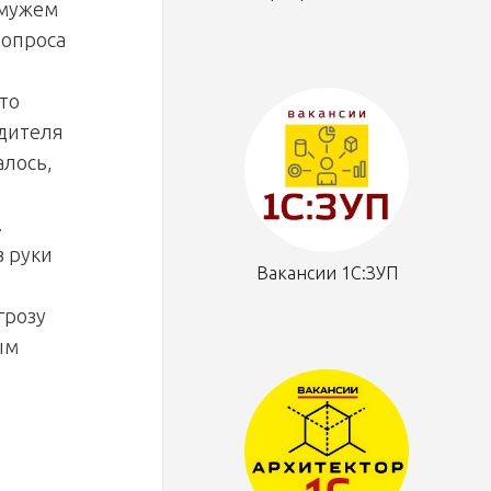
 мужем
 опроса
то
одителя
алось,
.
в руки
Вакансии 1С:ЗУП
грозу
ым