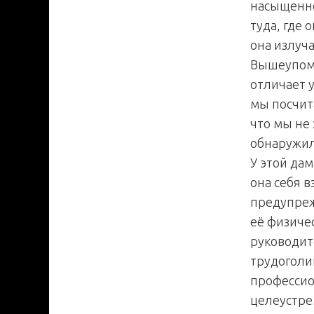
насыщенно
туда, где 
она излуча
Вышеупомя
отличает 
мы посчит
что мы не
обнаружили
У этой дам
она себя в
предупрежд
её физиче
руководит
трудоголи
профессио
целеустре