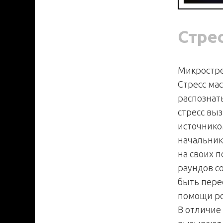
Стрес
Микростре
Стресс ма
распознат
стресс вы
источнико
начальник
на своих 
раундов с
быть пере
помощи ро
В отличие 