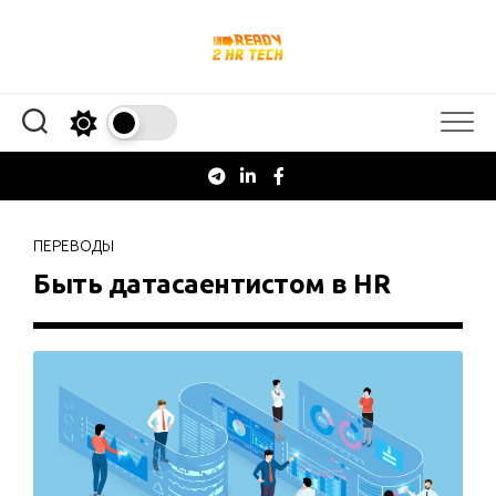
Перейти
к
содержанию
ПЕРЕВОДЫ
Быть датасаентистом в HR