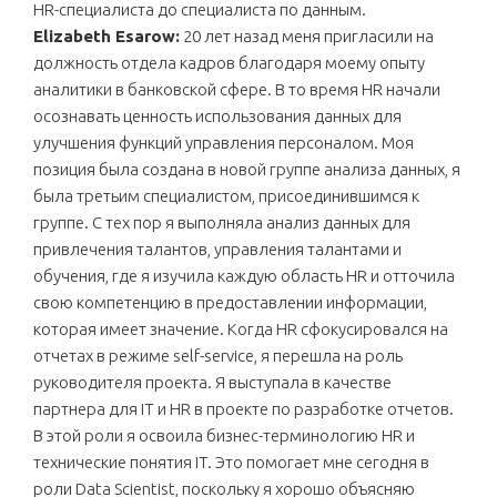
HR-специалиста до специалиста по данным.
Elizabeth Esarow:
20 лет назад меня пригласили на
должность отдела кадров благодаря моему опыту
аналитики в банковской сфере. В то время HR начали
осознавать ценность использования данных для
улучшения функций управления персоналом. Моя
позиция была создана в новой группе анализа данных, я
была третьим специалистом, присоединившимся к
группе. С тех пор я выполняла анализ данных для
привлечения талантов, управления талантами и
обучения, где я изучила каждую область HR и отточила
свою компетенцию в предоставлении информации,
которая имеет значение. Когда HR сфокусировался на
отчетах в режиме self-service, я перешла на роль
руководителя проекта. Я выступала в качестве
партнера для IT и HR в проекте по разработке отчетов.
В этой роли я освоила бизнес-терминологию HR и
технические понятия IT. Это помогает мне сегодня в
роли Data Scientist, поскольку я хорошо объясняю