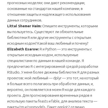
прогнозных моделях; они дают рекомендации,
основанные на стандартах нашей компании, в
отношении защиты и надлежащего использования
данных сотрудников.
Littal Shemer Haim:
Опишите инструменты, которыми
вы пользуетесь. Существуют ли обязательные
библиотеки R или другие инструменты с открытым
исходным кодом? Какой ваш любимый и почему?
Elizabeth Esarow:
R и Python — это инструменты с
открытым исходным кодом, используемые
специалистами по данным в нашей команде. Я
предпочитаю R с интегрированной средой разработки
RStudio. У меня более дюжины библиотек R для разных
проектов; мой любимый — dplyr — это тот, на который
я больше всего полагаюсь при обработке данных, и,
вероятно, он появляется в моем R-коде для каждого
проекта. Для прогнозирования временных рядов я
использую пакеты feasts и fable, для анализа текста —
пакеты tm и topmodels. Пакет ggplot2 отлично