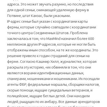
адреса. Это может звучать разумно, но последствия
для одной семьи, снимающей удаленную ферму в
Потвине, штат Канзас, были ужасными.
IP-адрес семьи был указан с координатами карты
фермы, которые случайно совпадали с координатами
точного центра Соединенных Штатов. Проблема
заключалась в том, что MaxMind назначил более 600
миллионов других IP-адресов, которые не могли быть
отображены иным способом, на те же координаты. Это
решение привело к годам страданий для семьи на
ферме. Согласно Кашмир Хилл, журналистке, которая
раскрыла эту историю, «их обвиняли в том, что они
являются ворами идентификационных данных,
спамерами, мошенниками и мошенниками. Их посещали
агенты ФБР, федеральные маршалы, сборщики налогов,
скорые помощи, ищущие суицидальных ветеранов, и
полицейские, ищущие беглых детей. Они находили
людей, рыщущих по их амбару. Все данные арендаторов