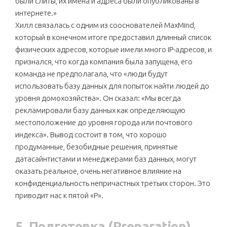
были слиты, их имена и адреса были опубликованы в
интернете.»
Хилл связалась с одним из сооснователей MaxMind,
который в конечном итоге предоставил длинный список
физических адресов, которые имели много IP-адресов, и
признался, что когда компания была запущена, его
команда не предполагала, что «люди будут
использовать базу данных для попыток найти людей до
уровня домохозяйства». Он сказал: «Мы всегда
рекламировали базу данных как определяющую
местоположение до уровня города или почтового
индекса». Вывод состоит в том, что хорошо
продуманные, безобидные решения, принятые
датасайнтистами и менеджерами баз данных, могут
оказать реальное, очень негативное влияние на
конфиденциальность непричастных третьих сторон. Это
приводит нас к пятой «P».
5. Подготовка
(Preparation)