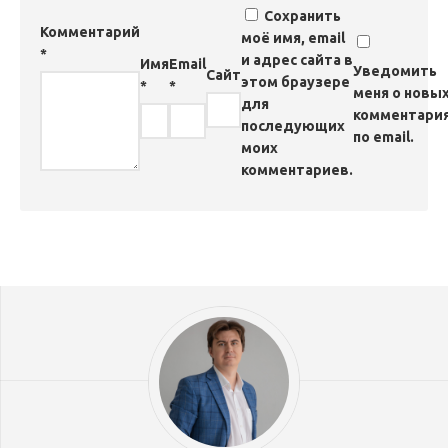
Сохранить
Комментарий
моё имя, email
*
и адрес сайта в
Имя
Email
Уведомить
Сайт
этом браузере
*
*
меня о новы
для
комментари
последующих
по email.
моих
комментариев.