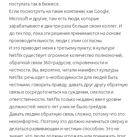
поступать так в бизнесе.
Если посмотреть на такие компании, как Google,
Microsoft и другие, там есть люди, которые
зарабатывают в два-три раза больше своих коллег. И
до тех пор, пока эти решения принимаются на основе
производительности, люди с этим согласны.
И это приводит меня к третьему пункту: в культуре
Netflix существует огромное количество полномочий,
обратной связи 360 градусов, откровенности и
честности. Вы, вероятно, читали манифест культуры
Netflix: речь идет о необходимости для людей быть
честными, говорить правду, давать друг другу обратную
связь и сосредоточиться на суждении, смелости и
ответственности. Netflix только недавно ввел уровни
должностей: много лет у них не было грейдов.
Давать людям обратную связь сложно, потому что это
некомфортно. Поэтому это должно начинаться сверху и
делаться развивающим и честным способом. Это не
значит, что люди должны угрожать или принижать друг