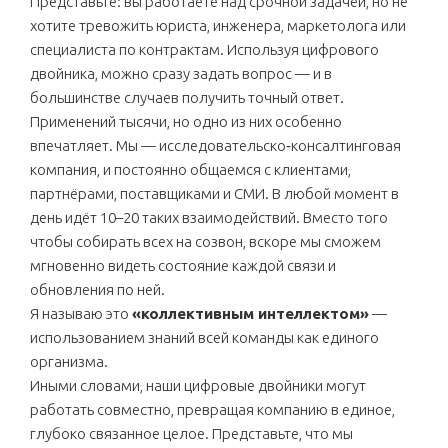
Представьте: вы работаете над срочной задачей, но не
хотите тревожить юриста, инженера, маркетолога или
специалиста по контрактам. Используя цифрового
двойника, можно сразу задать вопрос — и в
большинстве случаев получить точный ответ.
Применений тысячи, но одно из них особенно
впечатляет. Мы — исследовательско‑консалтинговая
компания, и постоянно общаемся с клиентами,
партнёрами, поставщиками и СМИ. В любой момент в
день идёт 10–20 таких взаимодействий. Вместо того
чтобы собирать всех на созвон, вскоре мы сможем
мгновенно видеть состояние каждой связи и
обновления по ней.
Я называю это
«коллективным интеллектом»
—
использованием знаний всей команды как единого
организма.
Иными словами, наши цифровые двойники могут
работать совместно, превращая компанию в единое,
глубоко связанное целое. Представьте, что мы