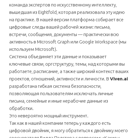
команда экспертов по искусственному интеллекту,
вышедшая из Eightfold, которая реализовала эту идею
на практике. В нашей версии платформа собирает все
цифровые следы вашей рабочей жизни: письма,
встречи, сообщения, документы — практически всю
активность в Microsoft Graph или Google Workspace (мы
используем Microsoft).
Система объединяет эти данные и показывает
ключевые связи, оргструктуру, темы, над которыми вы
работаете, расписание, а также широкий контекст ваших
проектов, отношений, активности и личности. В
Viven.ai
разработана гибкая система безопасности,
позволяющая пользователям исключать личные
письма, семейные и иные нерабочие данные из
обработки.
Это невероятно мощный инструмент.
Так как в нашей компании теперь у каждого есть
цифровой двойник, я могу обратиться к двойнику моего
сооснователя Билла Пелстера с вопросом: «Какие у