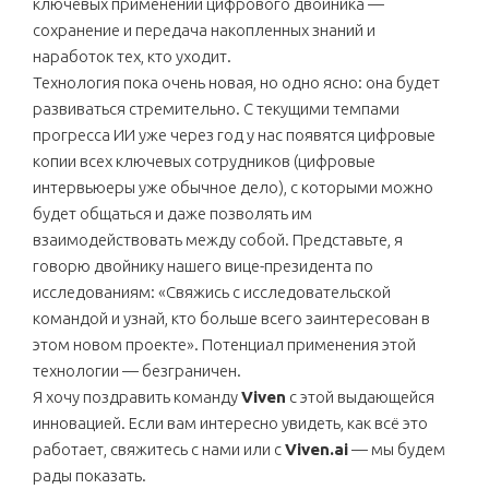
ключевых применений цифрового двойника —
сохранение и передача накопленных знаний и
наработок тех, кто уходит.
Технология пока очень новая, но одно ясно: она будет
развиваться стремительно. С текущими темпами
прогресса ИИ уже через год у нас появятся цифровые
копии всех ключевых сотрудников (цифровые
интервьюеры уже обычное дело), с которыми можно
будет общаться и даже позволять им
взаимодействовать между собой. Представьте, я
говорю двойнику нашего вице-президента по
исследованиям: «Свяжись с исследовательской
командой и узнай, кто больше всего заинтересован в
этом новом проекте». Потенциал применения этой
технологии — безграничен.
Я хочу поздравить команду
Viven
с этой выдающейся
инновацией. Если вам интересно увидеть, как всё это
работает, свяжитесь с нами или с
Viven.ai
— мы будем
рады показать.