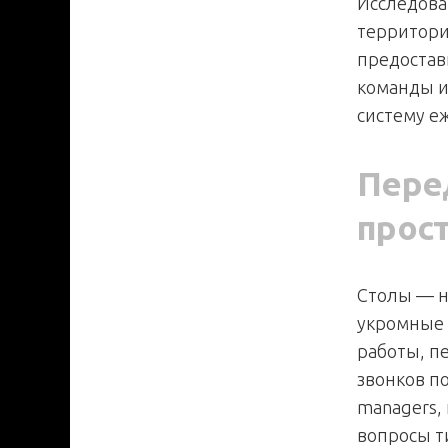
Исследова
территори
предостав
команды и
систему е
Пере
прос
Столы — н
укромные 
работы, п
звонков п
managers,
вопросы т