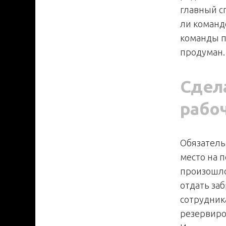
главный с
ли команд
команды п
продуман.
Сдел
рабо
Обязатель
место на п
произошло
отдать за
сотрудник
резервиров