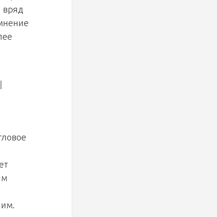
, вряд
 мнение
лее
я
гловое
ет
им
 им.