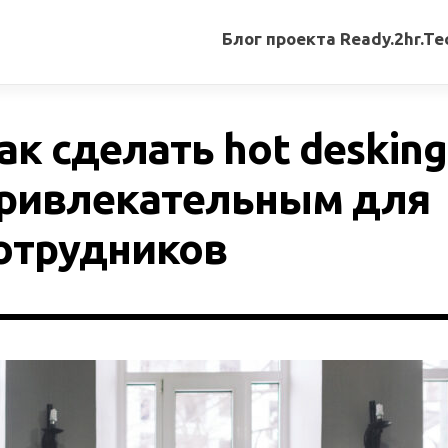
Блог проекта Ready.2hr.Te
Все
записи
ак сделать hot desking
Переводы
статей
ривлекательным для
Авторские
отрудников
материалы
Книги