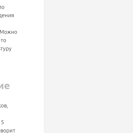
по
едения
? Можно
-то
ьтуру
ие
ков,
15
оворит