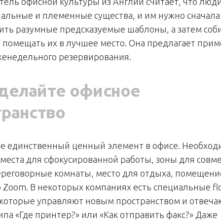
тель офисной культуры из Англии считает, что люд
альные и племенные существа, и им нужно сначала
ить разумные предсказуемые шаблоны, а затем соб
 помещать их в лучшее место. Она предлагает при
женедельного резервирования.
делайте офисное
транство
е единственный ценный элемент в офисе. Необхо
места для сфокусированной работы, зоны для совм
ереговорные комнаты, место для отдыха, помещени
о Zoom. В некоторых компаниях есть специальные fl
 которые управляют новым пространством и отвеча
ипа «Где принтер?» или «Как отправить факс?» Даже