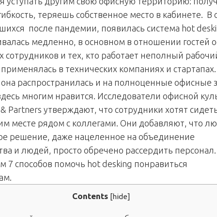
я уступать другим свою офисную территорию: полу
ибкость, теряешь собственное место в кабинете. В 
ихся после пандемии, появилась система hot deski
ивалась медленно, в основном в отношении гостей о
 сотрудников и тех, кто работает неполный рабочи
 применялась в технических компаниях и стартапах.
 она распространилась и на полноценные офисные 
здесь многим нравится. Исследователи офисной кул
& Partners утверждают, что сотрудники хотят сидеть
им месте рядом с коллегами. Они добавляют, что л
ое решение, даже нацеленное на объединение
тва и людей, просто обречено рассердить персонал.
м 7 способов помочь hot desking понравиться
ам.
Contents
[
hide
]