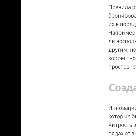
Правила р
бронирова
их в поря
Например,
ли воспол
другим, н
корректно
пространст
Созд
Инновации
которые б
Хитрость з
рядах от 