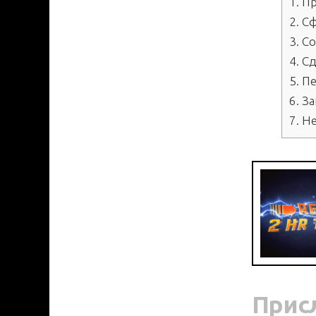
1.
Пр
2.
Сф
3.
Со
4.
Сд
5.
Пе
6.
За
7.
Не
Прис