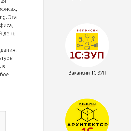
чая
офисах,
ng. Эта
фиса,
й день.
здания.
ьтуры
 в
Вакансии 1С:ЗУП
юбое