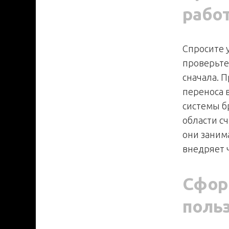
рабо
Спросите у
проверьте,
сначала. 
переноса 
системы б
области сч
они заним
внедряет 
Сфор
польз