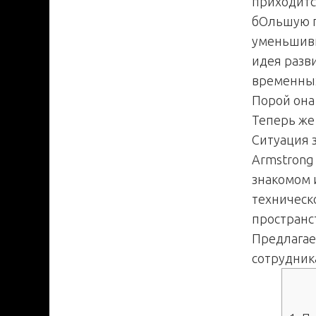
приходитс
бОльшую г
уменьшивш
идея разв
временных
Порой она
Теперь же
Ситуация 
Armstrong 
знакомом 
техническ
пространс
Предлагае
сотрудник