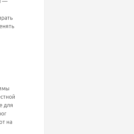
и —
ирать
менять
димы
естной
е для
oor
ют на