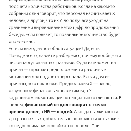
подсчета количества работников. Когда на каком-то
собрании один говорит, что персонал насчитывает X
человек, а другой, что их Y, до получаса уходит на
сравнение и выравнивание этих цифр до продолжения
беседы. Если повезет, то правильное количество будет
определено.
Есть ли выход из подобной ситуации? Да, есть.
Прежде всего, давайте разберемся, почему вообще эти
цифры могут оказаться разными. Одна из множества
причин — скрытые предположения и различные
мотивации для подсчета персонала. Есть и другие
причины, но о них позже. Предположим X — число,
озвученное финансовым аналитиком, а Y —
кадровиком, их мотивации потенциально отличаются. В
целом,
финансовый отдел говорит с точки
зрения денег
, а
HR — людей
. А когда сталкиваются
два разных языка, обязательно появляются хоть какие-
то недопонимания и ошибки в переводе. При