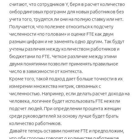
считают, что сотрудников Y, беря в расчет количество
онбординговых программ для новых работников без
учета того, трудятся ли они на полную ставку или нет.
Получается, что полезнее относиться к подсчету
численности «по головам» и оценке FTE как двум
разным цифрам и не заменять одно другим. Так будут
учтены различия между количеством работников и
бюджетами по FTE. Четкое различие между этими
двумя понятиями позволит применять правильное
число в зависимости от контекста.
Кроме того, такой подход дает больше точности в их
измерении множества метрик, связанных с
численностью. Например, если делать расчет дохода на
человека, логичнее будет использовать FTE нежели
подсчет людей. При определении процента женщин
среди руководителей за основу лучше будет брать
количество работников.
Давайте теперь оставим понятие FTE и предположим,
что обе стороны говорят о количестве работников