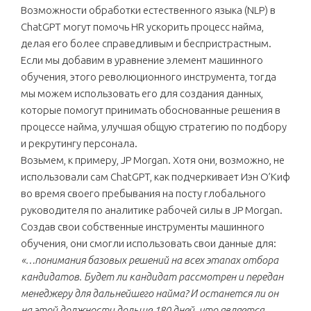
Возможности обработки естественного языка (NLP) в
ChatGPT могут помочь HR ускорить процесс найма,
делая его более справедливым и беспристрастным.
Если мы добавим в уравнение элемент машинного
обучения, этого революционного инструмента, тогда
мы можем использовать его для создания данных,
которые помогут принимать обоснованные решения в
процессе найма, улучшая общую стратегию по подбору
и рекрутингу персонала.
Возьмем, к примеру, JP Morgan. Хотя они, возможно, не
использовали сам ChatGPT, как подчеркивает Иэн О’Киф
во время своего пребывания на посту глобального
руководителя по аналитике рабочей силы в JP Morgan.
Создав свои собственные инструменты машинного
обучения, они смогли использовать свои данные для:
«…понимания базовых решений на всех этапах отбора
кандидатов. Будет ли кандидат рассмотрен и передан
менеджеру для дальнейшего найма? И останется ли он
на этой должности дольше 180 дней, что является