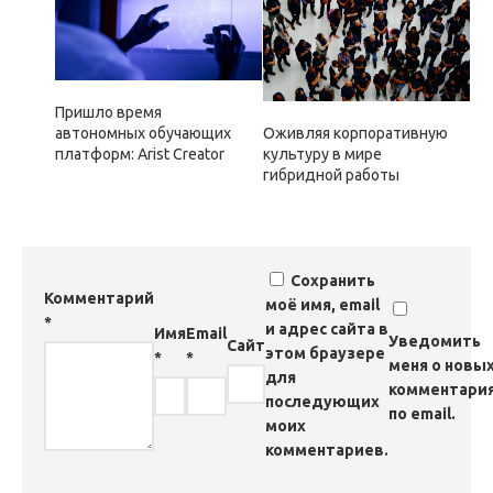
Пришло время
автономных обучающих
Оживляя корпоративную
платформ: Arist Creator
культуру в мире
гибридной работы
Сохранить
Комментарий
моё имя, email
*
и адрес сайта в
Имя
Email
Уведомить
Сайт
этом браузере
*
*
меня о новы
для
комментари
последующих
по email.
моих
комментариев.