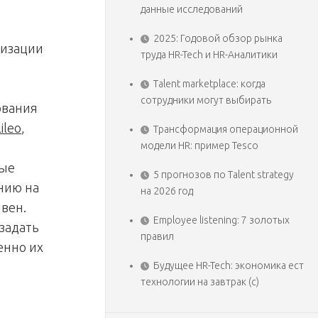
данные исследований
2025: Годовой обзор рынка
низации
труда HR-Tech и HR-Аналитики
Talent marketplace: когда
сотрудники могут выбирать
ования
ileo
,
Трансформация операционной
модели HR: пример Tesco
ные
5 прогнозов по Talent strategy
нию на
на 2026 год
ивен.
Employee listening: 7 золотых
 задать
правил
енно их
Будущее HR-Tech: экономика ест
технологии на завтрак (с)