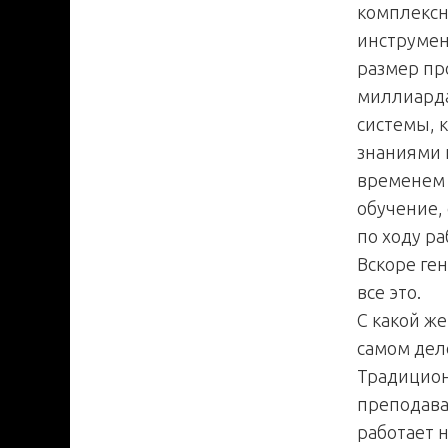
комплексн
инструмен
размер про
миллиарда
системы, 
знаниями 
временем 
обучение,
по ходу ра
Вскоре ге
все это.
С какой ж
самом деле
Традицион
преподава
работает 