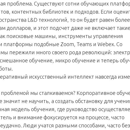
ая проблема. Существуют сотни обучающих платфо
тов, контентных библиотек и подходов. Если оцени
странства L&D технологий, то он будет равен более
м долларов, и этот подсчет даже не включает таки
как поисковые машины, инструменты управления
и платформы подобные Zoom, Teams и Webex. Со
мы пережили много своего рода революций: элект
 смешанное обучение, микро обучение и теперь обу
боты.
неративный искусственный интеллект навсегда изм
е проблемой мы сталкиваемся? Корпоративное обуч
 значит не научить, а создать обстановку для учени
ная модель обучения, где руководство осуществля
тель и внимание фокусируется на процессе, часто
неудачно. Люди учатся разными способами, часто без