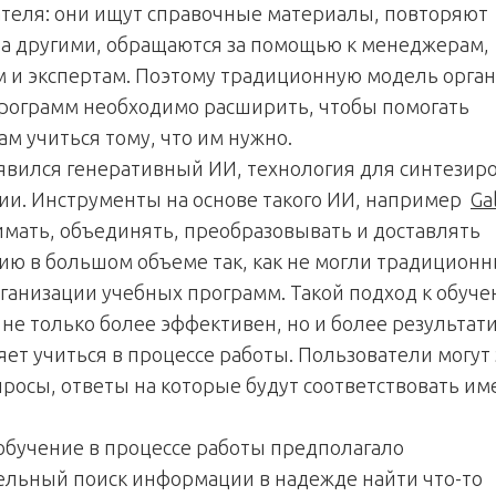
теля: они ищут справочные материалы, повторяют
за другими, обращаются за помощью к менеджерам,
 и экспертам. Поэтому традиционную модель орга
рограмм необходимо расширить, чтобы помогать
ам учиться тому, что им нужно.
явился генеративный ИИ, технология для синтезир
и. Инструменты на основе такого ИИ, например
Gal
имать, объединять, преобразовывать и доставлять
ю в большом объеме так, как не могли традицион
ганизации учебных программ. Такой подход к обуче
 не только более эффективен, но и более результат
яет учиться в процессе работы. Пользователи могут
росы, ответы на которые будут соответствовать им
обучение в процессе работы предполагало
ельный поиск информации в надежде найти что-то