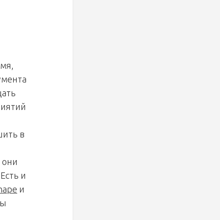
мя,
румента
щать
риятий
шить в
 они
Есть и
hape
и
ды