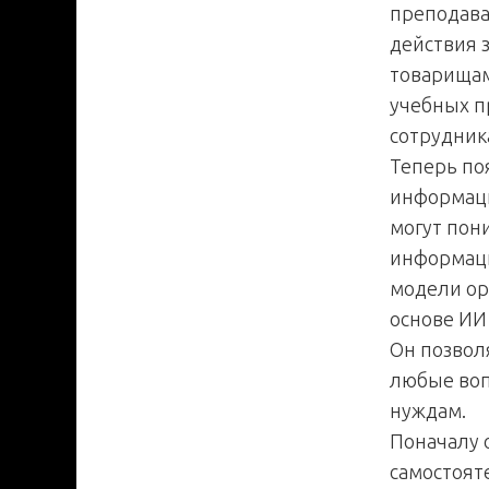
преподава
действия 
товарищам
учебных п
сотрудник
Теперь по
информаци
могут пон
информаци
модели ор
основе ИИ
Он позвол
любые воп
нуждам.
Поначалу 
самостоят