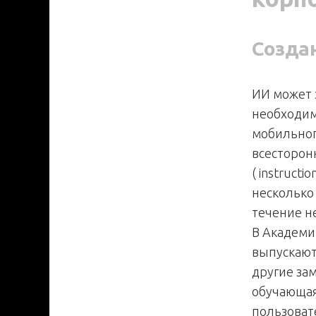
Созда
ИИ может 
необходимо
мобильног
всесторон
( instructi
несколько
течение н
В Академи
выпускают
другие за
обучающая
пользоват