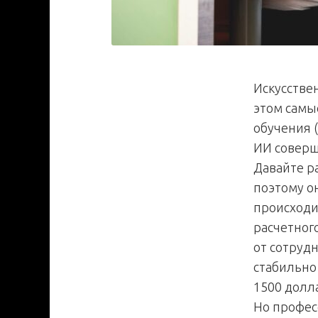
Искусстве
этом самы
обучения (
ИИ совер
Давайте р
поэтому он
происходи
расчетног
от сотруд
стабильно 
1500 долл
Но профес