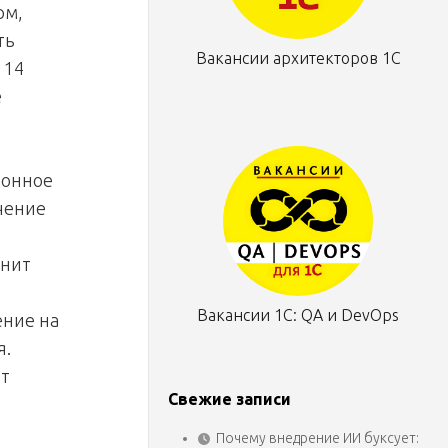
рм,
ть
Вакансии архитекторов 1С
 14
е
ронное
чение
енит
Вакансии 1С: QA и DevOps
ение на
я.
ет
Свежие записи
Почему внедрение ИИ буксует: