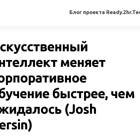
Блог проекта Ready.2hr.Te
Все
записи
скусственный
Переводы
статей
нтеллект меняет
Авторские
орпоративное
материалы
Книги
бучение быстрее, чем
жидалось (Josh
ersin)