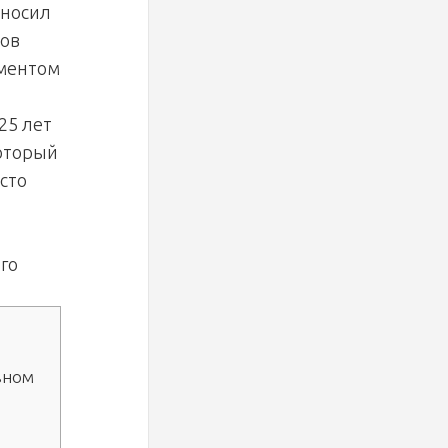
иносил
тов
ументом
25 лет
который
сто
го
вном