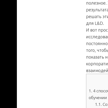
полезное.
результат
решать эт
для L&D.
И вот про
исследова
постоянно
того, что
показать н
корпорати
взаимодей
1.
4 спосо
обучении 
1.1.
Со