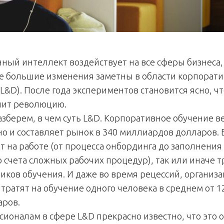
нный интеллект воздействует на все сферы бизнеса,
е большие изменения заметны в области корпорати
L&D). После года экспериментов становится ясно, чт
шит революцию.
азберем, в чем суть L&D. Корпоративное обучение в
о и составляет рынок в 340 миллиардов долларов. В
т на работе (от процесса онбординга до заполнения
о счета сложных рабочих процедур), так или иначе т
ников обучения. И даже во время рецессий, организ
тратят на обучение одного человека в среднем от 1
аров.
сионалам в сфере L&D прекрасно известно, что это 