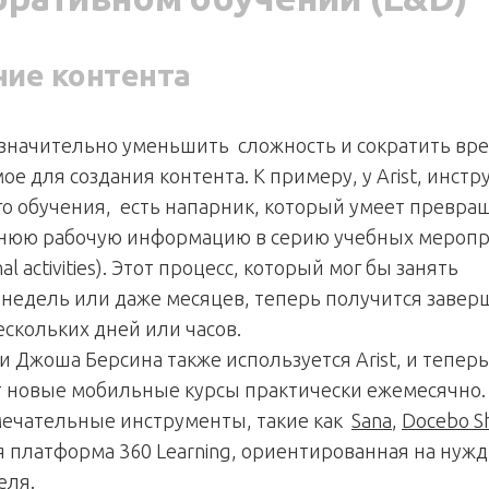
ние контента
значительно уменьшить сложность и сократить вре
е для создания контента. К примеру, у Arist, инст
о обучения, есть напарник, который умеет превра
нюю рабочую информацию в серию учебных мероп
onal activities). Этот процесс, который мог бы занять
 недель или даже месяцев, теперь получится завер
ескольких дней или часов.
и Джоша Берсина также используется Arist, и теперь
 новые мобильные курсы практически ежемесячно. 
мечательные инструменты, такие как
Sana
,
Docebo S
 платформа 360 Learning, ориентированная на нуж
еля.