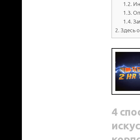
1.2.
Ин
1.3.
Оп
1.4.
За
2.
Здесь о
4 сп
искус
корп