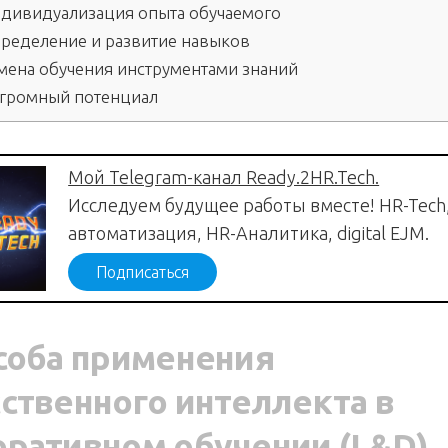
дивидуализация опыта обучаемого
ределение и развитие навыков
мена обучения инструментами знаний
громный потенциал
Мой Telegram-канал Ready.2HR.Tech.
Исследуем будущее работы вместе! HR-Tech
автоматизация, HR-Аналитика, digital EJM.
Подписаться
особа применения
ственного интеллекта в
оративном обучении (L&D)