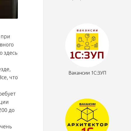
 при
вного
о здесь
езде,
Вакансии 1С:ЗУП
се, что
ребует
ации
200 до
очень