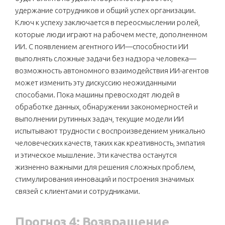
удержание сотрудников и общий успех организации.
Ключ к успеху заключается в переосмыслении ролей,
которые люди играют на рабочем месте, дополненном
ИИ. С появлением агентного ИИ—способности ИИ
выполнять сложные задачи без надзора человека—
возможность автономного взаимодействия ИИ-агентов
может изменить эту дискуссию неожиданными
способами. Пока машины превосходят людей в
обработке данных, обнаружении закономерностей и
выполнении рутинных задач, текущие модели ИИ
испытывают трудности с воспроизведением уникально
человеческих качеств, таких как креативность, эмпатия
и этическое мышление. Эти качества останутся
жизненно важными для решения сложных проблем,
стимулирования инноваций и построения значимых
связей с клиентами и сотрудниками.
Прогноз 4: Возвращение