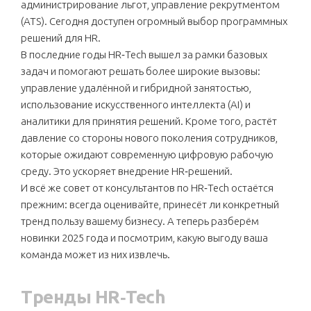
администрирование льгот, управление рекрутментом
(ATS). Сегодня доступен огромный выбор программных
решений для HR.
В последние годы HR‑Tech вышел за рамки базовых
задач и помогают решать более широкие вызовы:
управление удалённой и гибридной занятостью,
использование искусственного интеллекта (AI) и
аналитики для принятия решений. Кроме того, растёт
давление со стороны нового поколения сотрудников,
которые ожидают современную цифровую рабочую
среду. Это ускоряет внедрение HR‑решений.
И всё же совет от консультантов по HR‑Tech остаётся
прежним: всегда оценивайте, принесёт ли конкретный
тренд пользу вашему бизнесу. А теперь разберём
новинки 2025 года и посмотрим, какую выгоду ваша
команда может из них извлечь.
Тренды HR‑Tech