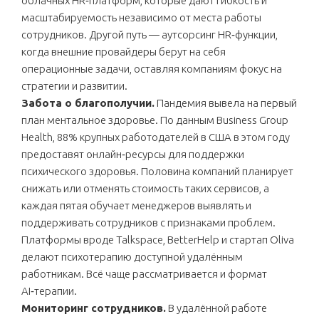
облачных HR‑платформ, которые дают гибкость и
масштабируемость независимо от места работы
сотрудников. Другой путь — аутсорсинг HR‑функции,
когда внешние провайдеры берут на себя
операционные задачи, оставляя компаниям фокус на
стратегии и развитии.
Забота о благополучии.
Пандемия вывела на первый
план ментальное здоровье. По данным Business Group
Health, 88% крупных работодателей в США в этом году
предоставят онлайн‑ресурсы для поддержки
психического здоровья. Половина компаний планирует
снижать или отменять стоимость таких сервисов, а
каждая пятая обучает менеджеров выявлять и
поддерживать сотрудников с признаками проблем.
Платформы вроде Talkspace, BetterHelp и стартап Oliva
делают психотерапию доступной удалённым
работникам. Всё чаще рассматривается и формат
AI‑терапии.
Мониторинг сотрудников.
В удалённой работе