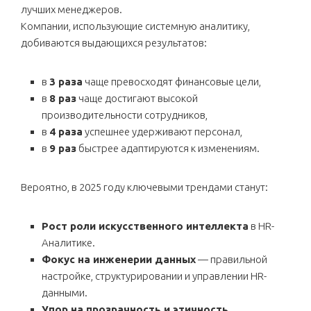
лучших менеджеров.
Компании, использующие системную аналитику,
добиваются выдающихся результатов:
в
3 раза
чаще превосходят финансовые цели,
в
8 раз
чаще достигают высокой
производительности сотрудников,
в
4 раза
успешнее удерживают персонал,
в
9 раз
быстрее адаптируются к изменениям.
Вероятно, в 2025 году ключевыми трендами станут:
Рост роли искусственного интеллекта
в HR-
Аналитике.
Фокус на инженерии данных
— правильной
настройке, структурировании и управлении HR-
данными.
Упор на прозрачность и этичность