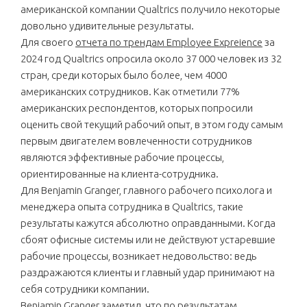
американской компании Qualtrics получило некоторые
довольно удивительные результаты.
Для своего
отчета по трендам Employee Expreience
за
2024 год Qualtrics опросила около 37 000 человек из 32
стран, среди которых было более, чем 4000
американских сотрудников. Как отметили 77%
американских респондентов, которых попросили
оценить свой текущий рабочий опыт, в этом году самым
первым двигателем вовлеченности сотрудников
являются эффективные рабочие процессы,
ориентированные на клиента-сотрудника.
Для Benjamin Granger, главного рабочего психолога и
менеджера опыта сотрудника в Qualtrics, такие
результаты кажутся абсолютно оправданными. Когда
сбоят офисные системы или не действуют устаревшие
рабочие процессы, возникает недовольство: ведь
раздражаются клиенты и главный удар принимают на
себя сотрудники компании.
Benjamin Granger заметил, что по результатам