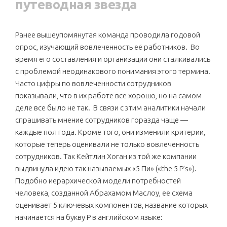
путеводная звезда
Ранее вышеупомянутая команда проводила годовой
опрос, изучающий вовлеченность её работников. Во
время его составления и организации они сталкивались
с проблемой неодинакового понимания этого термина.
Часто цифры по вовлеченности сотрудников
показывали, что в их работе все хорошо, но на самом
деле все было не так. В связи с этим аналитики начали
спрашивать мнение сотрудников горазда чаще —
каждые пол года. Кроме того, они изменили критерии,
которые теперь оценивали не только вовлеченность
сотрудников. Так Кейтлин Хоган из той же компании
выдвинула идею так называемых «5 Пи» («the 5 P’s»).
Подобно иерархической модели потребностей
человека, созданной Абрахамом Маслоу, её схема
оценивает 5 ключевых компонентов, название которых
начинается на букву Р в английском языке: