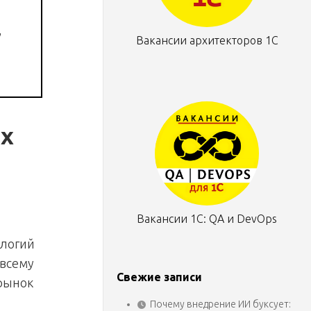
,
Вакансии архитекторов 1С
ых
Вакансии 1С: QA и DevOps
ологий
 всему
Свежие записи
рынок
Почему внедрение ИИ буксует: