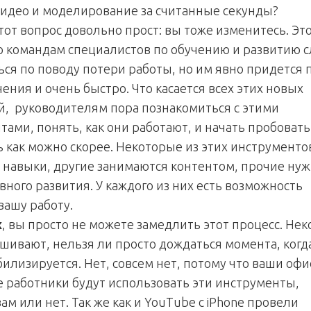
видео и моделирование за считанные секунды?
тот вопрос довольно прост: вы тоже изменитесь. Эт
то командам специалистов по обучению и развитию 
ься по поводу потери работы, но им явно придется
ения и очень быстро. Что касается всех этих новых
й, руководителям пора познакомиться с этими
ами, понять, как они работают, и начать пробовать
 как можно скорее. Некоторые из этих инструменто
 навыки, другие занимаются контентом, прочие ну
ного развития. У каждого из них есть возможность
вашу работу.
х
, вы просто не можете замедлить этот процесс. Не
шивают, нельзя ли просто дождаться момента, когд
билизируется. Нет, совсем нет, потому что ваши оф
 работники будут использовать эти инструменты,
ам или нет. Так же как и YouTube с iPhone провели