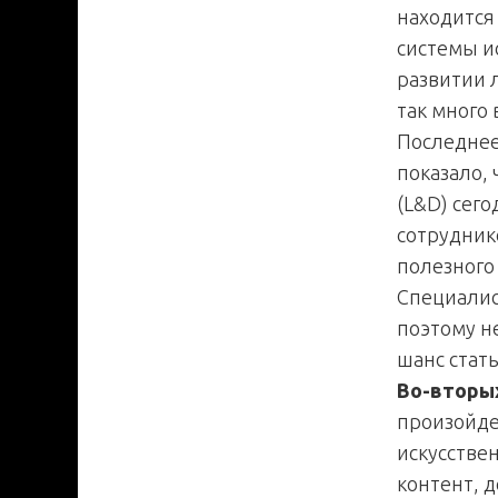
находится
системы и
развитии 
так много
Последнее
показало, 
(L&D) сег
сотрудник
полезного
Специалис
поэтому н
шанс стат
Во-вторы
произойде
искусстве
контент, 