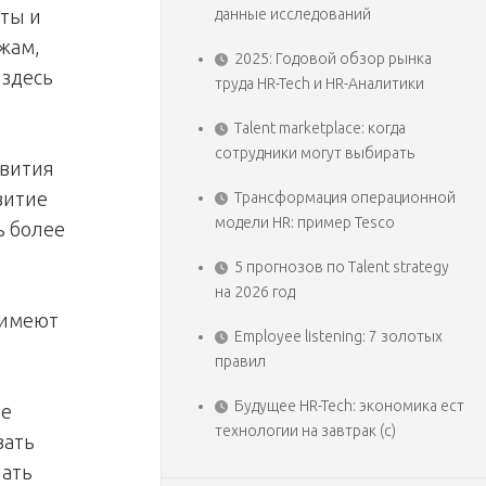
данные исследований
нты и
жам,
2025: Годовой обзор рынка
 здесь
труда HR-Tech и HR-Аналитики
Talent marketplace: когда
сотрудники могут выбирать
звития
витие
Трансформация операционной
модели HR: пример Tesco
ь более
5 прогнозов по Talent strategy
на 2026 год
 имеют
Employee listening: 7 золотых
правил
Будущее HR-Tech: экономика ест
ые
технологии на завтрак (с)
вать
лать