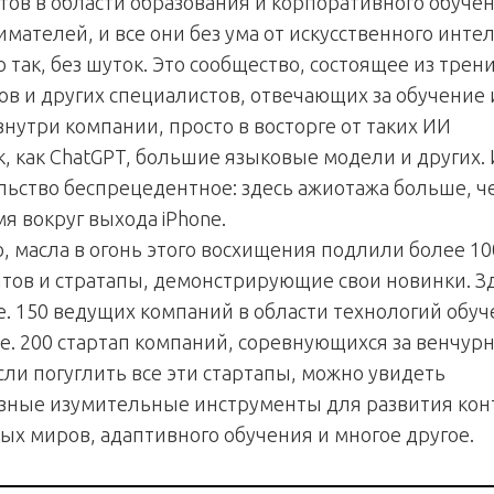
тов в области образования и корпоративного обучен
мателей, и все они без ума от искусственного интел
 так, без шуток. Это сообщество, состоящее из трени
в и других специалистов, отвечающих за обучение 
нутри компании, просто в восторге от таких ИИ
, как ChatGPT, большие языковые модели и других. 
ьство беспрецедентное: здесь ажиотажа больше, ч
я вокруг выхода iPhone.
о, масла в огонь этого восхищения подлили более 1
тов и стратапы, демонстрирующие свои новинки. Зд
т.е. 150 ведущих компаний в области технологий обуч
т.е. 200 стартап компаний, соревнующихся за венчур
сли погуглить все эти стартапы, можно увидеть
зные изумительные инструменты для развития кон
ых миров, адаптивного обучения и многое другое.