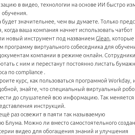
зацию в видео, технологии на основе ИИ быстро из
 обучения.
 будет значительнее, чем вы думаете. Только пред
я, когда ваша компания начнет использовать чатбот
ли новый инструмент под названием
Glean
, которые
м программу виртуального собеседника для обучен
 документам компании в режиме онлайн. Сотрудник
ботать с ним и перестанут постоянно листать бумаж
са по compliance .
троите курс, как пользоваться программой Workday, 
добной, знайте, что специальный виртуальный робо
ести до слушателей всю информацию. Так меняется
едставления инструкций.
 ещё раз освежит в паяти так называемую
ю Блума. Можно ли вместо самостоятельного созда
 серии видео для обогащения знаний и улучшения