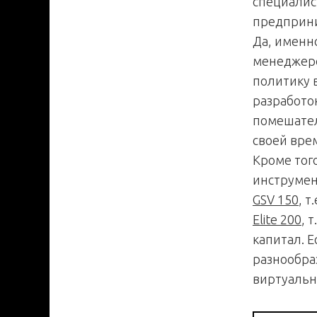
специалис
предприни
Да, именно
менеджеро
политику в
разработок
помешател
своей врем
Кроме тог
инструмен
GSV 150
, 
Elite 200
, 
капитал. Е
разнообра
виртуальн