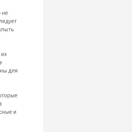
о не
следует
 плыть
 их
в
жны для
которые
а
исные и