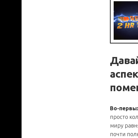
Дава
аспе
поме
Во-первы
просто ко
миру равн
почти пол