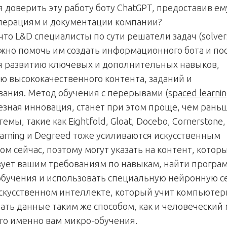
 доверить эту работу боту ChatGPT, предоставив ем
операциям и документации компании?
что L&D специалисты по сути решатели задач (solvers
жно помочь им создать информационного бота и по
я развитию ключевых и дополнительных навыков,
ю высококачественного контента, заданий и
ания. Метод обучения с перерывами (
spaced learni
езная инновация, станет при этом проще, чем раньш
емы, такие как Eightfold, Gloat, Docebo, Cornerstone,
earning и Degreed тоже усиливаются искусственным
м сейчас, поэтому могут указать на контент, котор
вует вашим требованиям по навыкам, найти прогр
обучения и использовать специальную нейронную с
искусственном интеллекте, который учит компьюте
ать данные таким же способом, как и человеческий 
го именно вам микро-обучения.