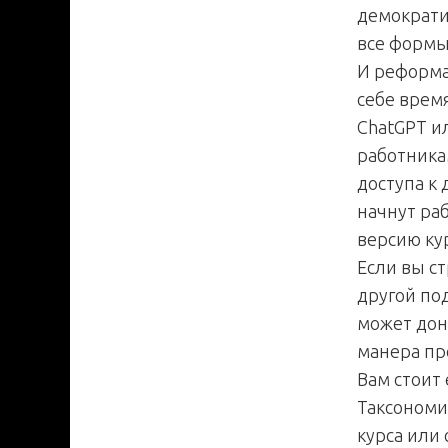
демократи
все формы
И реформа
себе врем
ChatGPT и
работника
доступа к
начнут ра
версию кур
Если вы с
другой по
может дон
манера пр
Вам стоит
Таксономи
курса или