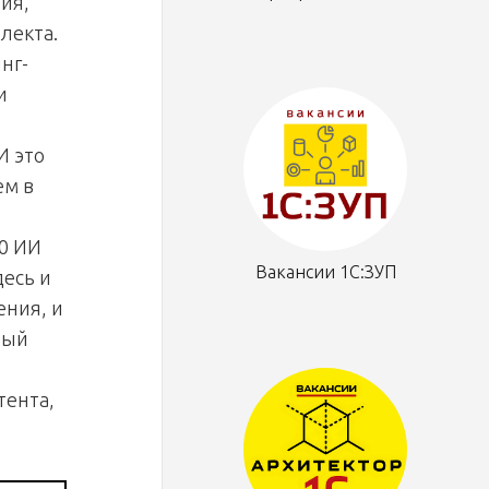
ия,
лекта.
нг-
и
И это
ем в
00 ИИ
Вакансии 1С:ЗУП
есь и
ения, и
ный
тента,