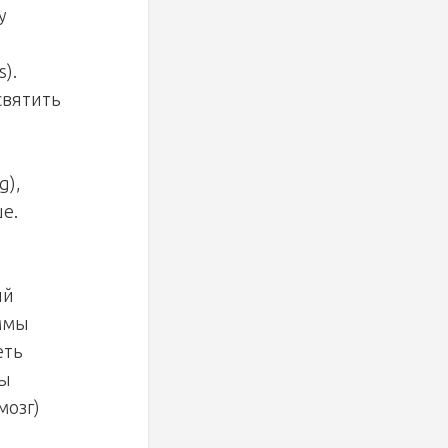
у
).
святить
ng
),
е.
ый
аммы
еть
ры
мозг)