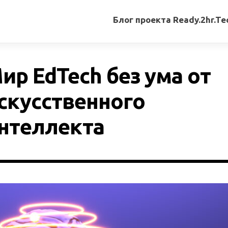
Блог проекта Ready.2hr.Te
Все
записи
ир EdTech без ума от
Переводы
статей
скусственного
Авторские
нтеллекта
материалы
Книги