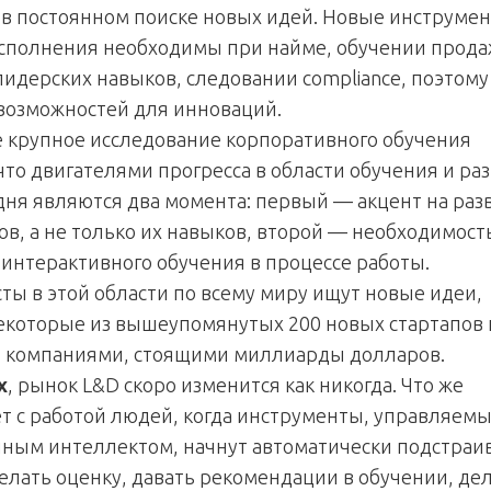
 в постоянном поиске новых идей. Новые инструме
сполнения необходимы при найме, обучении прода
лидерских навыков, следовании compliance, поэтому
 возможностей для инноваций.
 крупное исследование корпоративного обучения
что двигателями прогресса в области обучения и ра
одня являются два момента: первый — акцент на раз
ов, а не только их навыков, второй — необходимост
 интерактивного обучения в процессе работы.
ты в этой области по всему миру ищут новые идеи,
екоторые из вышеупомянутых 200 новых стартапов
ь компаниями, стоящими миллиарды долларов.
х
, рынок L&D скоро изменится как никогда. Что же
т с работой людей, когда инструменты, управляем
нным интеллектом, начнут автоматически подстраи
делать оценку, давать рекомендации в обучении, де