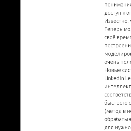
понимания
доступ к 
Известно, 
Теперь мо
своё врем
построени
моделиров
очень пол
Новые сист
LinkedIn L
интеллекто
соответст
быстрого 
(метод в 
обрабатыв
для нужно