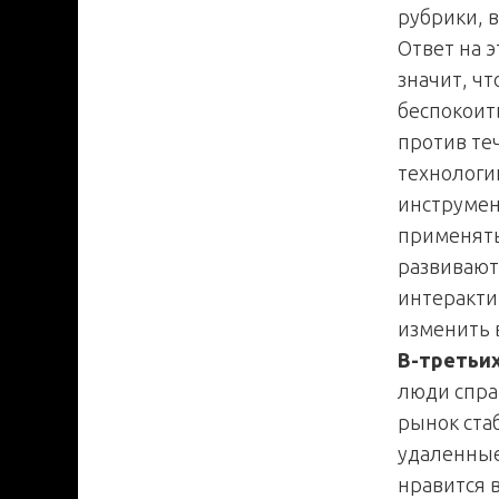
рубрики, 
Ответ на э
значит, ч
беспокоит
против теч
технологи
инструмент
применять
развивают
интерактив
изменить 
В-третьи
люди спра
рынок ста
удаленные
нравится в