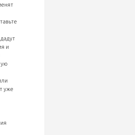
менят
ставьте
 дадут
ия и
и
ную
или
т уже
ния