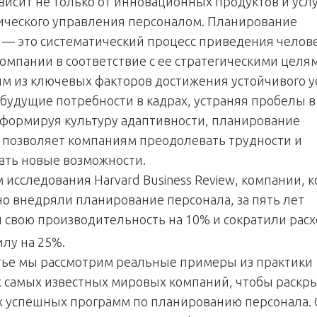
висит не только от инновационных продуктов и услу
гического управления персоналом. Планирование
 — это систематический процесс приведения челов
компании в соответствие с ее стратегическими целя
им из ключевых факторов достижения устойчивого у
будущие потребности в кадрах, устраняя пробелы в
 формируя культуру адаптивности, планирование
 позволяет компаниям преодолевать трудности и
ать новые возможности.
 исследования Harvard Business Review, компании, 
о внедряли планирование персонала, за пять лет
 свою производительность на 10% и сократили рас
илу на 25%.
атье мы рассмотрим реальные примеры из практики
 самых известных мировых компаний, чтобы раскр
х успешных программ по планированию персонала. 