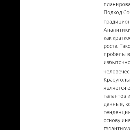
планирова
Подход Go
традицион
Аналитики
как кратк
роста. Та
пробелы в
избыточно
человечес
Краеуголь
является 
талантов 
данные, к
тенденции
основу ин
гарантиру