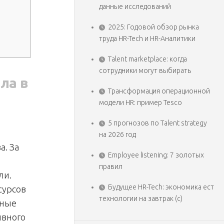
данные исследований
2025: Годовой обзор рынка
труда HR-Tech и HR-Аналитики
Talent marketplace: когда
сотрудники могут выбирать
ла в
Трансформация операционной
модели HR: пример Tesco
5 прогнозов по Talent strategy
на 2026 год
а. За
Employee listening: 7 золотых
правил
ли.
Будущее HR-Tech: экономика ест
сурсов
технологии на завтрак (с)
ьные
ивного