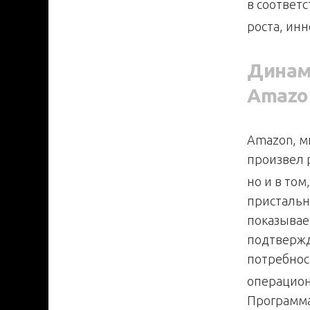
в соответ
роста, инн
Динам
Amazo
Amazon, м
произвел 
но и в то
пристальн
показывае
подтверж
потребнос
операцион
Программа