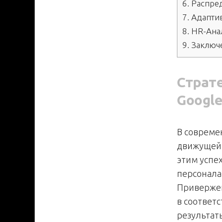
6.
Распред
7.
Адаптив
8.
HR-Анал
9.
Заключ
Страт
Googl
В совреме
движущей 
этим успе
персонала
Привержен
в соответ
результат