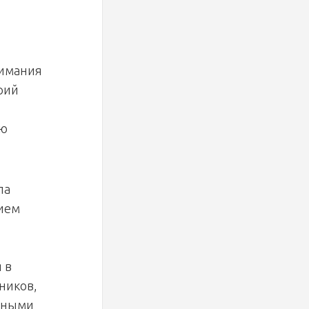
нимания
рий
ую
ла
нием
 в
ников,
енными