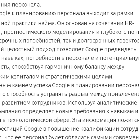
ния персонала.
ogle к планированию персонала выходит за рамки
ной практики найма.
Он основан на сочетании HR-
, прогностического моделирования и глубокого по
осрочных потребностей, так и долгосрочных траекто
кой целостный подход позволяет Google предвидеть
 навыках, потребности в персонале и потенциальн
сть, способствуя гармоничному балансу между
ким капиталом и стратегическими целями.
ным камнем успеха Google в планировании персона
его способность устранять разрыв между привлече
и развитием сотрудников. Используя аналитические
омпания определяет новые требования к навыкам и
 в технологической сфере. Эта информация ложится
вестиций Google в повышение квалификации сотруд
я, что ее персонал будет обладать самыми соврем