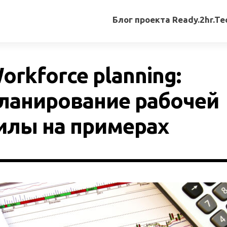
Блог проекта Ready.2hr.Te
Все
записи
orkforce planning:
Переводы
статей
ланирование рабочей
Авторские
илы на примерах
материалы
Книги