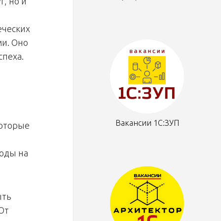
г, но и
еческих
ми. Оно
спеха.
Вакансии 1С:ЗУП
которые
ходы на
ыть
От