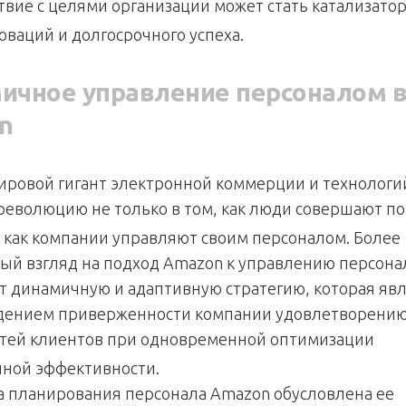
ствие с целями организации может стать катализато
оваций и долгосрочного успеха.
ичное управление персоналом 
n
ировой гигант электронной коммерции и технологи
революцию не только в том, как люди совершают по
м, как компании управляют своим персоналом.
Более
ый взгляд на подход Amazon к управлению персон
т динамичную и адаптивную стратегию, которая яв
дением приверженности компании удовлетворени
тей клиентов при одновременной оптимизации
ной эффективности.
 планирования персонала Amazon обусловлена ее