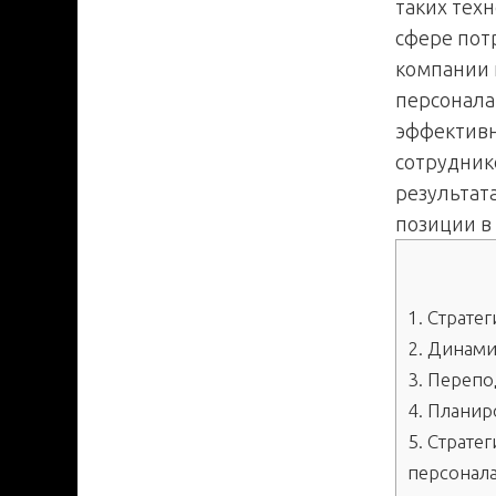
таких техн
сфере потр
компании 
персонала
эффективн
сотрудник
результат
позиции в 
1.
Стратег
2.
Динамич
3.
Перепод
4.
Планиро
5.
Стратег
персонал