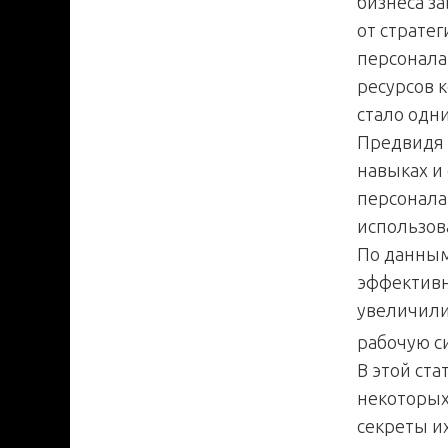
бизнеса за
от страте
персонала
ресурсов 
стало одн
Предвидя 
навыках и
персонала
использов
По данным
эффективн
увеличили
рабочую с
В этой ст
некоторых
секреты и