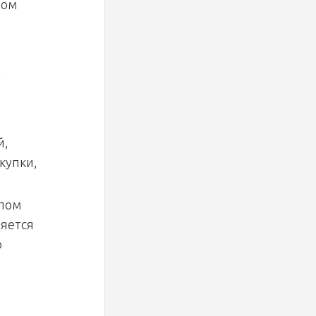
ром
в
й,
купки,
алом
ляется
ю