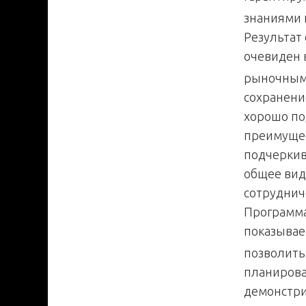
знаниями 
Результат
очевиден 
рыночным
сохранени
хорошо по
преимущес
подчеркив
общее вид
сотруднич
Программа
показывае
позволить
планирова
демонстри