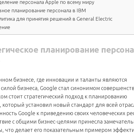
еление персонала Apple по всему миру
ное планирование персонала в IBM
итика для принятия решений в General Electric
ение
егическое планирование персона
e
нном бизнесе, где инновации и таланты являются
силой бизнеса, Google стал синонимом совершенств
хом стоит стратегический подход к планированию
, который установил новый стандарт для всей отрас
ность Google к приведению своих человеческих ре
ствие с общими бизнес-целями принесла замечател
ы, что делает его показательным примером эффект