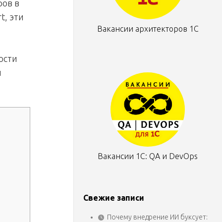
ров в
t, эти
Вакансии архитекторов 1С
ости
и
Вакансии 1С: QA и DevOps
Свежие записи
Почему внедрение ИИ буксует: