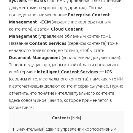
Systems
—
EDMS
(системы управления электронными
документами на уровне предприятия). Потом
последовало наименование
Enterprise Content
Management -ECM
(управление корпоративным
контентом), а затем
Cloud Content
Management
(управление облачным контентом).
Название
Content Services
(сервисы контента) тоже
ненадолго появлялось, но только, чтобы стать
Document Management
(управлением документами).
Теперь ведущие продавцы в этой области продвигают
иной термин:
Intelligent Content Services
— ICS
(сервисы интеллектуального контента), намекая, что ИИ
и автоматизация делают контент сервисы умнее. Нужно
отметить, что понятие интеллектуального контента
здесь совсем иное, чем то, которое применяется в
маркетинге.
Contents
[
hide
]
1.
Значительный сдвиг в управлении корпоративным