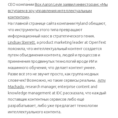
CEO компании
Box Aaron Levie заявил инвесторам: «Мы
вступаем в эру управления интеллектуальным
контентом»
.
На главной странице сайта компании Hyland обещают,
что инструменты этого типа превращают
информационный хаос в стратегического гения.
Lindsay Sterrett
, a product marketing leader at OpenText
пояснила, что интеллектуальный контент создается
путем объединения контента, людей и процессов и
применения продвинутых технологий вроде ИИ и
машинного обучения, что делает контент умнее.
Разве всё это не звучит просто, как группа модных
словечек? Возможно, но такие сервисы реальны.
Amy
Machado
, research manager, enterprise content and
knowledge management at IDC рассказала, что каждый
поставщик контентных сервисов либо ещё
разрабатывает, либо уже предлагает технологии
интеллектуального контента.