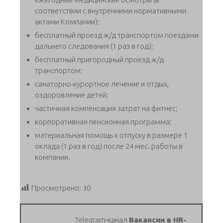
соответствии с внутренними нормативными
актами Компании);
бесплатный проезд ж/д транспортом поездами
дальнего следования (1 раз в год);
бесплатный пригородный проезд ж/д
транспортом;
санаторно-курортное лечение и отдых,
оздоровление детей;
частичная компенсация затрат на фитнес;
корпоративная пенсионная программа;
материальная помощь к отпуску в размере 1
оклада (1 раз в год) после 24 мес. работы в
компании.
Просмотрено:
30
Telegram-канал
Вакансии в HR-