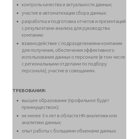
контроль качества и актуальности данных;
участие в автоматизации сбора данных;
разработка и подготовка отчетов и презентаций
с результатами анализа для руководства
компании;
взаимодействие с подразделениями компании
для получения, обеспечения эффективного
использования данных о персонале (в том числе
с региональными отделами по подбору
персонала), участие в совещаниях.
ТРЕБОВАНИЯ:
высшее образование (профильное будет
преимуществом);
не менее 3-х лет в области HR-аналитики или
аналитики данных;
опыт работы с большими объемами данных;