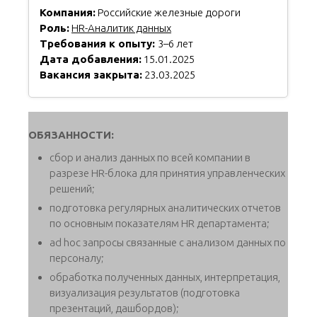
Компания:
Российские железные дороги
Роль:
HR-Аналитик данных
Требования к опыту:
3–6 лет
Дата добавления:
15.01.2025
Вакансия закрыта:
23.03.2025
ОБЯЗАННОСТИ:
сбор и анализ данных по всей компании в
разрезе HR-блока для принятия управленческих
решений;
подготовка регулярных аналитических отчетов
по основным показателям HR департамента;
ad hoc запросы связанные с анализом данных по
персоналу;
обработка полученных данных, интерпретация,
визуализация результатов (подготовка
презентаций, дашбордов);