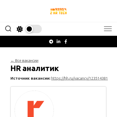
Перейти
к
содержанию
← Все вакансии
HR аналитик
Источник вакансии:
https://hh.ru/vacancy/123514381