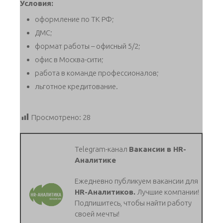
Условия:
оформление по ТК РФ;
ДМС;
формат работы – офисный 5/2;
офис в Москва-сити;
работа в команде профессионалов;
льготное кредитование.
Просмотрено:
28
Telegram-канал
Вакансии в HR-
Аналитике
Ежедневно публикуем вакансии для
HR-Аналитиков.
Лучшие компании!
Подпишитесь, чтобы найти работу
своей мечты!