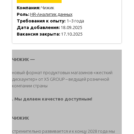
Компания:
Чижик
Роль:
HR-Аналитик данных
Требования к опыту:
1–3 года
Дата добавления:
18.09.2025
Вакансия закрыта:
17.10.2025
ЧИЖИК —
новый формат продуктовых магазинов «жесткий
дискаунтер» от Х5 GROUP – ведущей розничной
компании страны
. Мы делаем качество доступным!
ЧИЖИК
стремительно развивается и к концу 2028 года мы