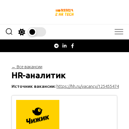
Перейти
к
содержанию
← Все вакансии
HR-аналитик
Источник вакансии:
https://hh.ru/vacancy/125455474