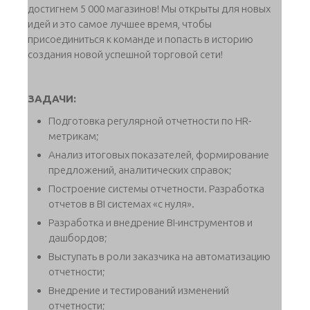
достигнем 5 000 магазинов! Мы открыты для новых
идей и это самое лучшее время, чтобы
присоединиться к команде и попасть в историю
создания новой успешной торговой сети!
ЗАДАЧИ:
Подготовка регулярной отчетности по HR-
метрикам;
Анализ итоговых показателей, формирование
предложений, аналитических справок;
Построение системы отчетности. Разработка
отчетов в BI системах «с нуля».
Разработка и внедрение BI-инструментов и
дашбордов;
Выступать в роли заказчика на автоматизацию
отчетности;
Внедрение и тестирований изменений
отчетности;