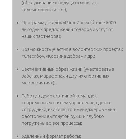
(обслуживание в ведущих клиниках,
телемедицина и т.д.);
Программу скидок «PrimeZone» (более 6000
выгодных предложений товаров и услуг от
наших партнеров);
Возможность участия в волонтерских проектах
«Спасибо», «Корзина добра» и др.;
Вести активный образ жизни (участвовать в
забегах, марафонах и других спортивных
мероприятиях);
Работу в демократичной команде с
современным стилем управления, где все
сотрудники, включая топ-менеджеров – «на
расстоянии вытянутой руки» и глубоко
погружены во все процессы;
Удаленный формат работы;