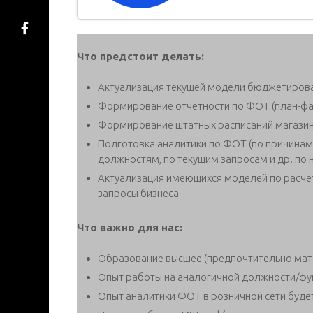
Что предстоит делать:
Актуализация текущей модели бюджетиров
Формирование отчетности по ФОТ (план-фак
Формирование штатных расписаний магази
Подготовка аналитики по ФОТ (по причинам
должностям, по текущим запросам и др. по
Актуализация имеющихся моделей по расчет
запросы бизнеса
Что важно для нас:
Образование высшее (предпочтительно мат
Опыт работы на аналогичной должности/фун
Опыт аналитики ФОТ в розничной сети буде