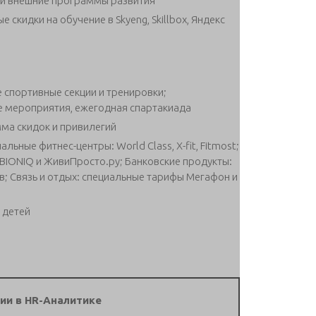
 и внешние программы развития
скидки на обучение в Skyeng, Skillbox, Яндекс
 спортивные секции и тренировки;
е мероприятия, ежегодная спартакиада
ма скидок и привилегий
ные фитнес-центры: World Class, X-fit, Fitmost;
 BIONIQ и ЖивиПросто.ру; Банковские продукты:
; Связь и отдых: специальные тарифы Мегафон и
 детей
ии в HR-Аналитике