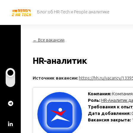
Перейти
к
Блог об HR-Tech и People аналитике
содержанию
← Все вакансии
HR-аналитик
Источник вакансии:
https://hh.ru/vacancy/1339
Компания:
Компания
Роль:
HR-Аналитик д
Требования к опыт
Дата добавления:
0
Вакансия закрыта: