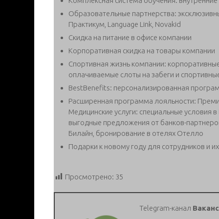
Комплексная система обучения: внутренние
Образовательные партнерства: эксклюзивные 
Практикум, Language Link, Novakid
Скидка на питание в офисе компании
Корпоративная скидка на товары компании
Спортивная жизнь компании: корпоративные
оплачиваемые слоты на забеги и спортивны
BestBenefits: персонализированная програм
Расширенная программа лояльности: Премиаль
Медицинские услуги: специальные условия в
выгодные предложения от банков-партнеров
Билайн, бронирование в отелях Отелло
Подарки к новому году для сотрудников и их
Просмотрено:
35
Telegram-канал
Ваканс