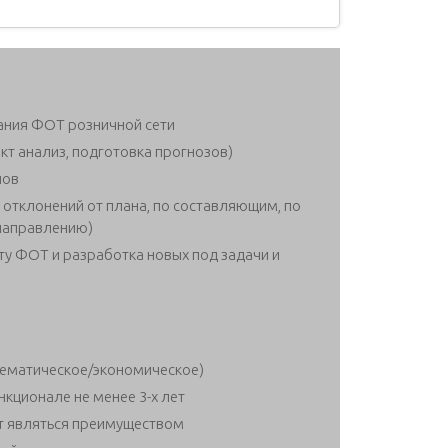
ания ФОТ розничной сети
т анализ, подготовка прогнозов)
нов
 отклонений от плана, по составляющим, по
 направлению)
у ФОТ и разработка новых под задачи и
ематическое/экономическое)
кционале не менее 3-х лет
т являться преимуществом