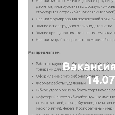
Навыки работы с MS Excel (средне-продвину
расчетов, многоуровневых формул, комбин
структуры с настройкой вычисляемых полей), 
Навыки формирования презентаций в MS Pow
Знание основ трудового законодательства
Знание принципов построения систем оплат
Навыки разработки расчетных моделей по 
Мы предлагаем:
Ваканси
Работа в крупной стабильной российской к
товарами для спорта и активного отдыха
14.0
Оформление с 1-го рабочего дня по ТК РФ
Формат работы: удаленный
Гибкое утро: можно выбрать старт начала раб
Кафетерий льгот: выбирайте нужные именно 
стоматологией, спорт, обучение, впечатлени
мероприятия), Чек-ап , Корпоративный мерч 