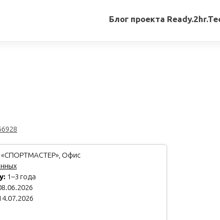
Блог проекта Ready.2hr.Te
Все
записи
Переводы
статей
Авторские
материалы
56928
Книги
 «СПОРТМАСТЕР», Офис
анных
у:
1–3 года
8.06.2026
14.07.2026