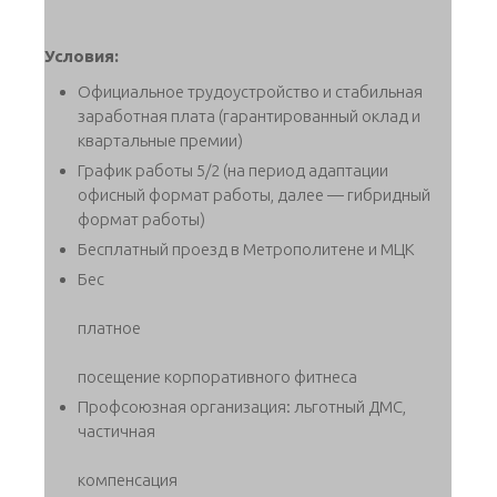
Условия:
Официальное трудоустройство и стабильная
заработная плата (гарантированный оклад и
квартальные премии)
График работы 5/2 (на период адаптации
офисный формат работы, далее — гибридный
формат работы)
Бесплатный проезд в Метрополитене и МЦК
Бес
платное
посещение корпоративного фитнеса
Профсоюзная организация: льготный ДМС,
частичная
компенсация