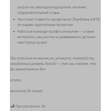
затрат на санаторно-курортное лечение,
оздоровительный отдых
Льготные ставки по кредитам в Сбербанке и ВТБ
по нашим зарплатным проектам
Работа в команде профессионалов — с нами
интересно, мы растем и развиваемся, делаем
наш Город лучше!
При отклике на вакансию, укажите, пожалуйста,
ожидаемый уровень дохода — так мы поймем, что
Вы внимательно доч
итали
вакансию до конца!
Просмотрено:
30