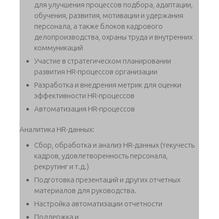
для улучшения процессов подбора, адаптации,
обучения, развития, мотивации и удержания
персонала, а также блоков кадрового
делопроизводства, охраны труда и внутренних
коммуникаций
Участие в стратегическом планировании
развития HR-процессов организации
Разработка и внедрения метрик для оценки
эффективности HR-процессов
Автоматизация HR-процессов
Аналитика HR-данных:
Сбор, обработка и анализ HR-данных (текучесть
кадров, удовлетворенность персонала,
рекрутинг и т.д.)
Подготовка презентаций и других отчетных
материалов для руководства.
Настройка автоматизации отчетности
Поддержка и