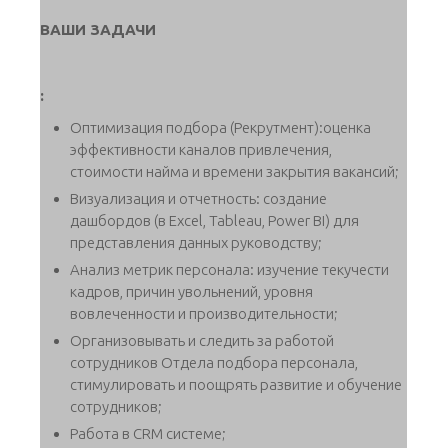
ВАШИ ЗАДАЧИ
:
Оптимизация подбора (Рекрутмент):оценка
эффективности каналов привлечения,
стоимости найма и времени закрытия вакансий;
Визуализация и отчетность: создание
дашбордов (в Excel, Tableau, Power BI) для
представления данных руководству;
Анализ метрик персонала: изучение текучести
кадров, причин увольнений, уровня
вовлеченности и производительности;
Организовывать и следить за работой
сотрудников Отдела подбора персонала,
стимулировать и поощрять развитие и обучение
сотрудников;
Работа в CRM системе;