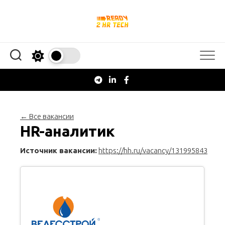
Перейти
к
содержанию
← Все вакансии
HR-аналитик
Источник вакансии:
https://hh.ru/vacancy/131995843