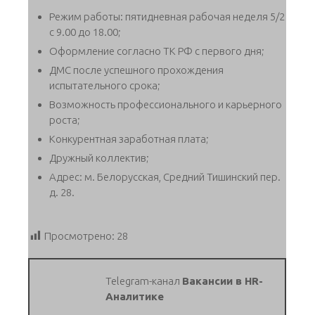
Режим работы: пятидневная рабочая неделя 5/2
с 9.00 до 18.00;
Оформление согласно ТК РФ с первого дня;
ДМС после успешного прохождения
испытательного срока;
Возможность профессионального и карьерного
роста;
Конкурентная заработная плата;
Дружный коллектив;
Адрес: м. Белорусская, Средний Тишинский пер.
д. 28.
Просмотрено:
28
Telegram-канал
Вакансии в HR-
Аналитике