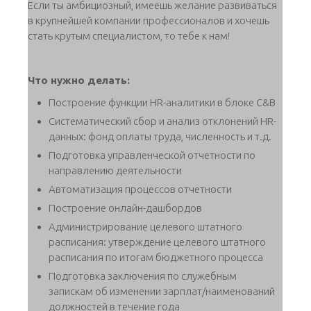
Если ты амбициозный, имеешь желание развиваться
в крупнейшей компании профессионалов и хочешь
стать крутым специалистом, то тебе к нам!
Что нужно делать:
Построение функции HR-аналитики в блоке C&B
Систематический сбор и анализ отклонений HR-
данных: фонд оплаты труда, численность и т.д.
Подготовка управленческой отчетности по
направлению деятельности
Автоматизация процессов отчетности
Построение онлайн-дашбордов
Администрирование целевого штатного
расписания: утверждение целевого штатного
расписания по итогам бюджетного процесса
Подготовка заключения по служебным
запискам об изменении зарплат/наименований
должностей в течение года