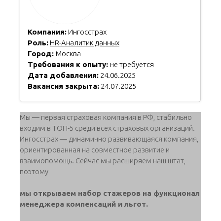
Компания:
Ингосстрах
Роль:
HR-Аналитик данных
Город:
Москва
Требования к опыту:
не требуется
Дата добавления:
24.06.2025
Вакансия закрыта:
24.07.2025
Мы — первая страховая компания в РФ, стабильно
входим в ТОП-5 среди всех страховых организаций.
Ингосстрах — динамично развивающаяся компания,
ориентированная на совместное развитие и
взаимопомощь. Сейчас мы расширяем наш штат,
поэтому
мы открываем набор стажеров на функционал
менеджера компенсаций и льгот.