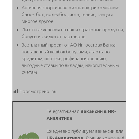
Активная спортивная жизнь внутри компании:
баскетбол, волейбол, йога, теннис, танцы и
многое другое
Льготные условия на наши страховые продукты,
бонусы и скидки от партнеров
Зарплатный проект от АО Ингосстрах Банка:
повышенный кешбэк бонусами, льготы по
кредитам, ипотеке, рефинансированию,
выгодные ставки по вкладам, накопительным
счетам
Просмотрено:
56
Telegram-канал
Вакансии в HR-
Аналитике
Ежедневно публикуем вакансии для
HR-Аналитиков.
Лучшие компании!