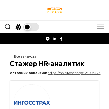
Перейти
к
содержанию
← Все вакансии
Стажер HR-аналитик
Источник вакансии:
https://hh.ru/vacancy/121995125