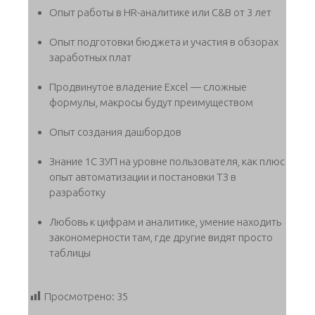
Опыт работы в HR-аналитике или C&B от 3 лет
Опыт подготовки бюджета и участия в обзорах
заработных плат
Продвинутое владение Excel — сложные
формулы, макросы будут преимуществом
Опыт создания дашбордов
Знание 1С ЗУП на уровне пользователя, как плюс
опыт автоматизации и постановки ТЗ в
разработку
Любовь к цифрам и аналитике, умение находить
закономерности там, где другие видят просто
таблицы
Просмотрено:
35