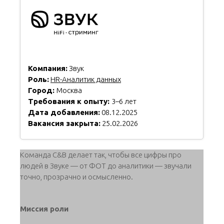
Компания:
Звук
Роль:
HR-Аналитик данных
Город:
Москва
Требования к опыту:
3–6 лет
Дата добавления:
08.12.2025
Вакансия закрыта:
25.02.2026
Команда C&B делает так, чтобы все цифры про
людей в Звуке — от ФОТ до аналитики — звучали
точно, прозрачно и осмысленно.
Миссия роли