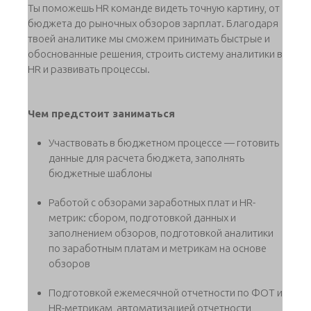
Ты поможешь HR команде видеть точную картину, от
бюджета до рыночных обзоров зарплат. Благодаря
твоей аналитике мы сможем принимать быстрые и
обоснованные решения, строить систему аналитики в
HR и развивать процессы.
Чем предстоит заниматься
Участвовать в бюджетном процессе — готовить
данные для расчета бюджета, заполнять
бюджетные шаблоны
Работой с обзорами заработных плат и HR-
метрик: сбором, подготовкой данных и
заполнением обзоров, подготовкой аналитики
по заработным платам и метрикам на основе
обзоров
Подготовкой ежемесячной отчетности по ФОТ и
HR-метрикам, автоматизацией отчетности