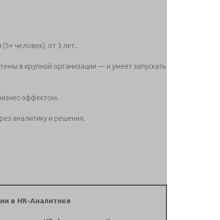
5+ человек), от 3 лет.
стемы в крупной организации — и умеет запускать
бизнес-эффектом.
рез аналитику и решения.
ии в HR-Аналитике