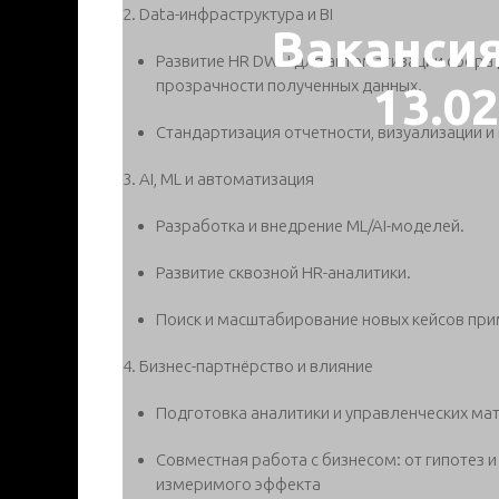
2. Data-инфраструктура и BI
Ваканси
Развитие HR DWH для автоматизации сбора 
прозрачности полученных данных.
13.0
Стандартизация отчетности, визуализации и
3. AI, ML и автоматизация
Разработка и внедрение ML/AI-моделей.
Развитие сквозной HR-аналитики.
Поиск и масштабирование новых кейсов прим
4. Бизнес-партнёрство и влияние
Подготовка аналитики и управленческих ма
Совместная работа с бизнесом: от гипотез 
измеримого эффекта