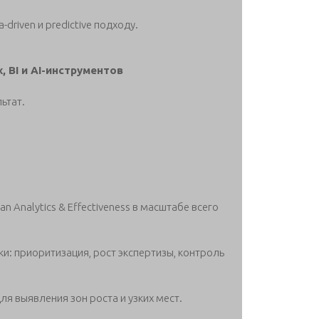
driven и predictive подходу.
 BI и AI-инструментов
ьтат.
Analytics & Effectiveness в масштабе всего
и: приоритизация, рост экспертизы, контроль
я выявления зон роста и узких мест.