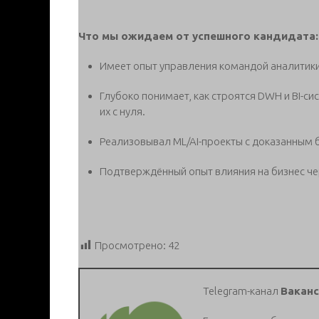
Что мы ожидаем от успешного кандидата:
Имеет опыт управления командой аналитики (
Глубоко понимает, как строятся DWH и BI-си
их с нуля.
Реализовывал ML/AI-проекты с доказанным 
Подтверждённый опыт влияния на бизнес че
Просмотрено:
42
Telegram-канал
Ваканс