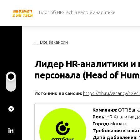
Перейти
к
Блог об HR-Tech и People аналитике
содержанию
← Все вакансии
Лидер HR-аналитики и
персонала (Head of Huma
Источник вакансии:
https://hh.ru/vacancy/1294
Компания:
ОТП Банк.
Роль:
HR-Аналитик д
Город:
Москва
Требования к опыт
Дата добавления:
1