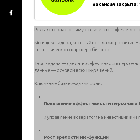
Вакансия закрыта:
Роль, которая напрямую влияет на эффективност
Мы ищем лидера, который возглавит развитие Hum
стратегического партнёра бизнеса.
Твоя задача — сделать эффективность персонал
данные — основой всех HR-решений.
Ключевые бизнес-задачи роли:
Повышение эффективности персонала 
и управление возвратом на инвестиции в чел
Рост зрелости HR-функции