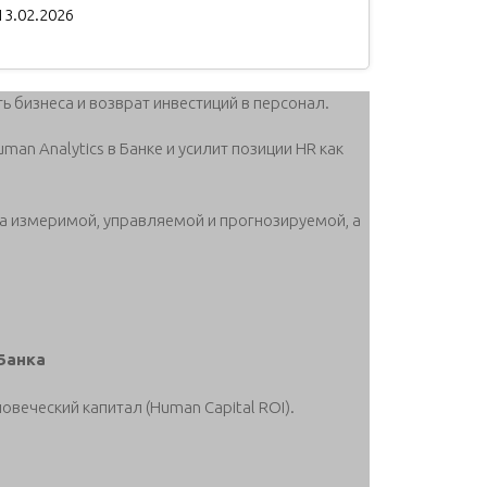
13.02.2026
ь бизнеса и возврат инвестиций в персонал.
an Analytics в Банке и усилит позиции HR как
а измеримой, управляемой и прогнозируемой, а
Банка
овеческий капитал (Human Capital ROI).