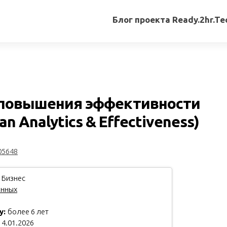
Блог проекта Ready.2hr.Te
Все
записи
Переводы
статей
 повышения эффективности
Авторские
n Analytics & Effectiveness)
материалы
Книги
05648
 Бизнес
анных
у:
более 6 лет
4.01.2026