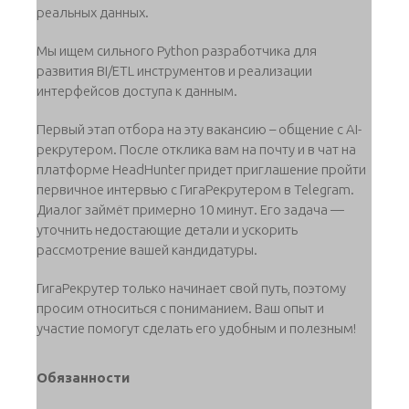
реальных данных.
Мы ищем сильного Python разработчика для
развития BI/ETL инструментов и реализации
интерфейсов доступа к данным.
Первый этап отбора на эту вакансию – общение с AI-
рекрутером. После отклика вам на почту и в чат на
платформе HeadHunter придет приглашение пройти
первичное интервью с ГигаРекрутером в Telegram.
Диалог займёт примерно 10 минут. Его задача —
уточнить недостающие детали и ускорить
рассмотрение вашей кандидатуры.
ГигаРекрутер только начинает свой путь, поэтому
просим относиться с пониманием. Ваш опыт и
участие помогут сделать его удобным и полезным!
Обязанности