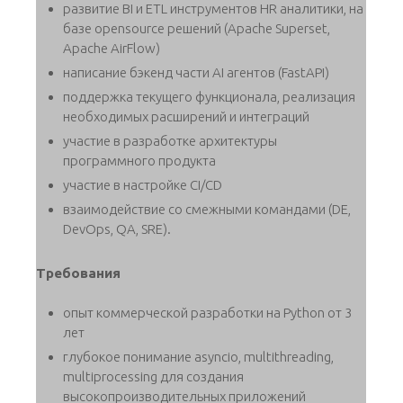
развитие BI и ETL инструментов HR аналитики, на
базе opensource решений (Apache Superset,
Apache AirFlow)
написание бэкенд части AI агентов (FastAPI)
поддержка текущего функционала, реализация
необходимых расширений и интеграций
участие в разработке архитектуры
программного продукта
участие в настройке CI/CD
взаимодействие со смежными командами (DE,
DevOps, QA, SRE).
Требования
опыт коммерческой разработки на Python от 3
лет
глубокое понимание asyncio, multithreading,
multiprocessing для создания
высокопроизводительных приложений