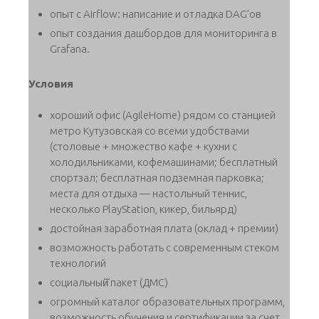
опыт с Airflow: написание и отладка DAG’ов
опыт создания дашбордов для мониторинга в
Grafana.
Условия
хороший офис (AgileHome) рядом со станцией
метро Кутузовская со всеми удобствами
(столовые + множество кафе + кухни с
холодильниками, кофемашинами; бесплатный
спортзал; бесплатная подземная парковка;
места для отдыха — настольный теннис,
несколько PlayStation, кикер, бильярд)
достойная заработная плата (оклад + премии)
возможность работать с современным стеком
технологий
социальный̆ пакет (ДМС)
огромный каталог образовательных программ,
возможность обучения и сертификации за счет