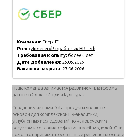
Компания:
Сбер. IT
Роль:
Инженер/Разработчик HR-Tech
Требования к опыту:
более 6 лет
Дата добавления:
26.05.2026
Вакансия закрыта:
25.06.2026
Наша команда занимается развитием платформы
данных в блоке «Люди и Культура».
Создаваемые нами Data-продукты являются
основой для комплексной HR-аналитики,
углубленных исследований по человеческим
ресурсам и создания эффективных ML-моделей. Они
помогают принимать осознанные решения на основе