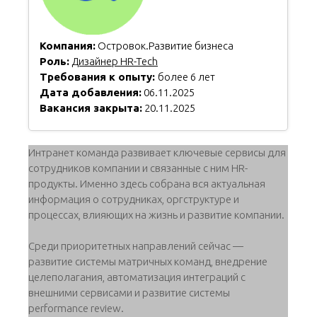
Компания:
Островок.Развитие бизнеса
Роль:
Дизайнер HR-Tech
Требования к опыту:
более 6 лет
Дата добавления:
06.11.2025
Вакансия закрыта:
20.11.2025
Интранет команда развивает ключевые сервисы для
сотрудников компании и связанные с ним HR-
продукты. Именно здесь собрана вся актуальная
информация о сотрудниках, оргструктуре и
процессах, влияющих на жизнь и развитие компании.
Среди приоритетных направлений сейчас —
развитие системы матричных команд, внедрение
целеполагания, автоматизация интеграций с
внешними сервисами и развитие системы
performance review.