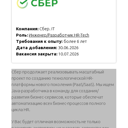
Компания:
Сбер. IT
Роль:
Инженер/Разработчик HR-Tech
Требования к опыту:
более 6 лет
Дата добавления:
30.06.2026
Вакансия закрыта:
10.07.2026
Cбер продолжает реализовывать масштабный
проект по созданию технологической HR-
платформы нового поколения (PaaS/SaaS). Мы ищем
Java-разработчика в команду для создания/
развития бизнес-сервисов, которые обеспечат
автоматизацию всех бизнес-процессов полного
цикла HR.
У Вас будет отличная возможность не только
расширить экспертизу, но и создать совместными