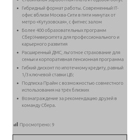
Гибридный формат работы. Современный IT-
офис вблизи Москва-Сити в пяти минутах от
метро «Кутузовская», с фитнес залом
Более 400 образовательных программ
СберУниверситета для профессионального и
карьерного развития
Расширенный ДМС, льготное страхование для
семьи и корпоративная пенсионная программа
Гибкий дисконт по ипотечному кредиту, равный
1/3 ключевой ставки ЦБ;
Подписка Прайм с возможностью совместного
использования на трёх близких
Вознаграждение за рекомендацию друзей в
команду Сбера.
Просмотрено:
9