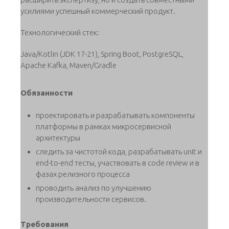
усилиями успешный коммерческий продукт.
Технологический стек:
Java/Kotlin (JDK 17-21), Spring Boot, PostgreSQL,
Apache Kafka, Maven/Gradle
Обязанности
проектировать и разрабатывать компоненты
платформы в рамках микросервисной
архитектуры
следить за чистотой кода, разрабатывать unit и
end-to-end тесты, участвовать в code review и в
фазах релизного процесса
проводить анализ по улучшению
производительности сервисов.
Требования