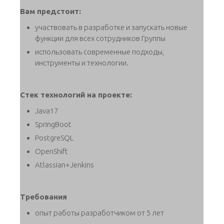
Вам предстоит:
участвовать в разработке и запускать новые
функции для всех сотрудников Группы
использовать современные подходы,
инструменты и технологии.
Стек технологий на проекте:
Java17
SpringBoot
PostgreSQL
OpenShift
Atlassian+Jenkins
Требования
опыт работы разработчиком от 5 лет