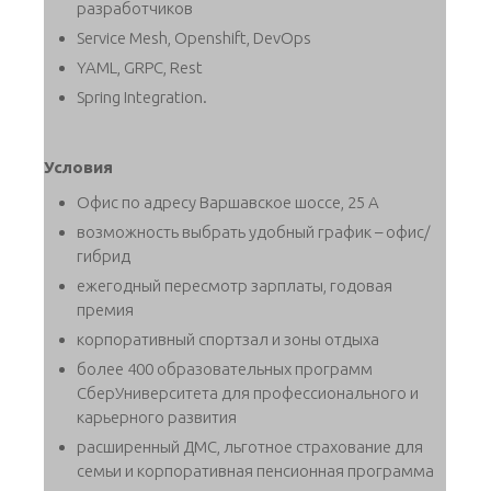
разработчиков
Service Mesh, Openshift, DevOps
YAML, GRPC, Rest
Spring Integration.
Условия
Офис по адресу Варшавское шоссе, 25 А
возможность выбрать удобный график – офис/
гибрид
ежегодный пересмотр зарплаты, годовая
премия
корпоративный спортзал и зоны отдыха
более 400 образовательных программ
СберУниверситета для профессионального и
карьерного развития
расширенный ДМС, льготное страхование для
семьи и корпоративная пенсионная программа