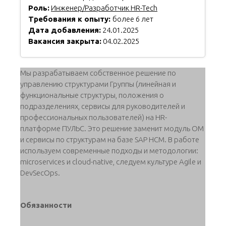
Роль:
Инженер/Разработчик HR-Tech
Требования к опыту:
более 6 лет
Дата добавления:
24.01.2025
Вакансия закрыта:
04.02.2025
Мы разрабатываем собственное решение по
управлению структурами Группы (линейная и
функциональные структуры, положения о
подразделениях, сервисы для руководителей и
профессиональных пользователей) на HR-
платформе ПУЛЬС. Это решение заменит модуль ОМ
и сервисы по структурам на базе SAP HCM. В работе
используем современные подходы и методологии:
microservices и cloud-native, следуем культуре Agile и
DevSecOps.
Обязанности