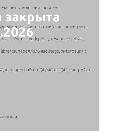
времени выполнения запросов,
я закрыта
реймов, сессий, партиций, consumer групп,
5.2026
ота с HPA, network policy, resource quotas,
d libraries, параллельные stage, интеграция с
рдов, запросы (PromQL/MetricsQL), настройка.
узовская,