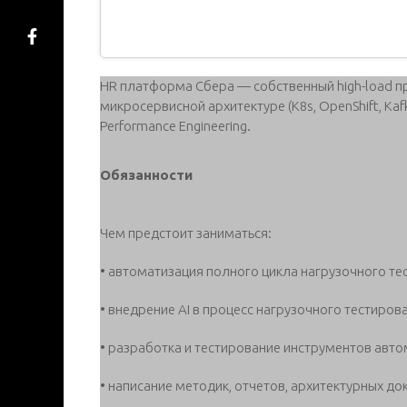
HR платформа Сбера — собственный high-load п
микросервисной архитектуре (K8s, OpenShift, Kaf
Performance Engineering.
Обязанности
Чем предстоит заниматься:
• автоматизация полного цикла нагрузочного те
• внедрение AI в процесс нагрузочного тестиров
• разработка и тестирование инструментов авто
• написание методик, отчетов, архитектурных до