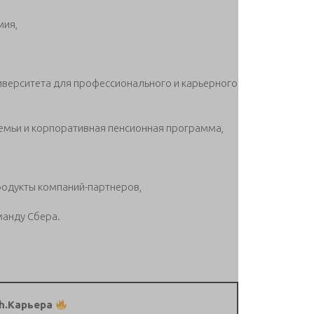
мия,
иверситета для профессионального и карьерного
семьи и корпоративная пенсионная программа,
родукты компаний-партнеров,
манду Сбера.
h.Карьера