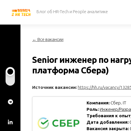
Перейти
к
Блог об HR-Tech и People аналитике
содержанию
← Все вакансии
Senior инженер по наг
платформа Сбера)
Источник вакансии:
https://hh.ru/vacancy/1328
Компания:
Сбер. IT
Роль:
Инженер/Разра
Требования к опыт
Дата добавления:
0
Вакансия закрыта: