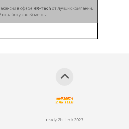
вакансии в сфере
HR-Tech
от лучших компаний.
йти работу своей мечты!
ready.2hr.tech 2023