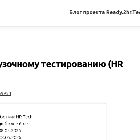
Блог проекта Ready.2hr.Te
Все
записи
Переводы
статей
рузочному тестированию (HR
Авторские
материалы
Книги
59954
ботчик HR-Tech
у:
более 6 лет
8.05.2026
08.05.2026