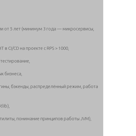
и от 5 лет (минимум 3 года — микросервисы,
 в CI/CD на проекте с RPS > 1000,
 тестирование,
к бизнеса,
агины, бэкенды, распределённый режим, работа
tlib),
 утилиты, понимание принципов работы JVM),