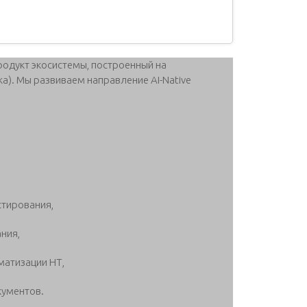
родукт экосистемы, построенный на
ka). Мы развиваем направление AI-Native
стирования,
ания,
матизации НТ,
кументов.