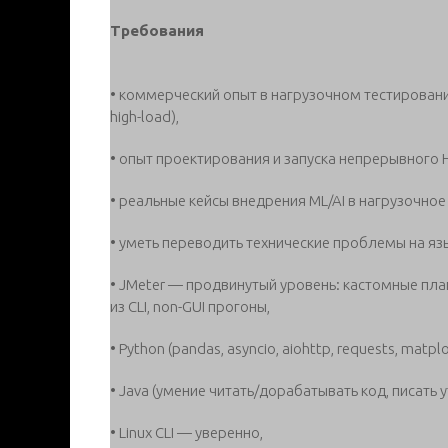
Требования
• коммерческий опыт в нагрузочном тестировани
high-load),
• опыт проектирования и запуска непрерывного НТ
• реальные кейсы внедрения ML/AI в нагрузочное
• уметь переводить технические проблемы на язы
• JMeter — продвинутый уровень: кастомные пл
из CLI, non-GUI прогоны,
• Python (pandas, asyncio, aiohttp, requests, matplo
• Java (умение читать/дорабатывать код, писать
• Linux CLI — уверенно,