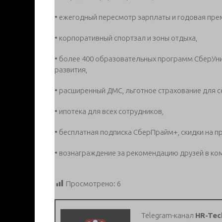
• ежегодный пересмотр зарплаты и годовая пре
• корпоративный спортзал и зоны отдыха,
• более 400 образовательных программ СберУн
развития,
• расширенный ДМС, льготное страхование для 
• ипотека для всех сотрудников,
• бесплатная подписка СберПрайм+, скидки на п
• вознаграждение за рекомендацию друзей в ко
Просмотрено:
6
Telegram-канал
HR-Tec