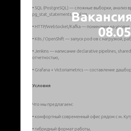
• SQL (PostgreSQL) — сложные выборки, анализ 
Ваканси
pg_stat_statements, explain,
• HTTP/WebSocket/Kafka — понимание на уровне ф
08.0
• K8s / OpenShift — запуск pod-ов с нагрузкой, раб
• Jenkins — написание declarative pipelines, share
отчетностью,
• Grafana + Victoriametrics — составление дашбо
Условия
Что мы предлагаем:
• комфортный современный офис рядом с м. Кут
• гибридный формат работы,