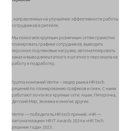
, направленных на улучшение эффективности работы
сотрудников в ритейле.
Мы помогаем крупным розничным сетям грамотно
планировать графики сотрудников, выводить
персонал под пиковые нагрузки, автоматизировать
заказ и вывод внештатного и штатного персонала на
работу и подработку.
Группа компаний Verme – лидер рынка HR-tech
решений по планированию графиков и смен. С нами
работают почти все крупные сети: Ашан, Пятерочка,
Детский Мир, Эконика и многие другие.
Verme — победитель HR-tech премий: «HR —
Автоматизация» HR IT Awards 2024 и «HR Tech
решение года» 2023 .