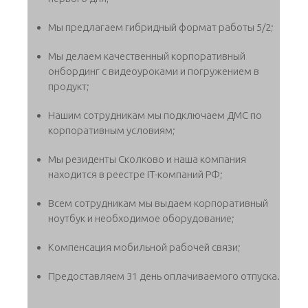
Мы предлагаем гибридный формат работы 5/2;
Мы делаем качественный корпоративный
онбординг с видеоуроками и погружением в
продукт;
Нашим сотрудникам мы подключаем ДМС по
корпоративным условиям;
Мы резиденты Сколково и наша компания
находится в реестре IT-компаний РФ;
Всем сотрудникам мы выдаем корпоративный
ноутбук и необходимое оборудование;
Компенсация мобильной рабочей связи;
Предоставляем 31 день оплачиваемого отпуска.