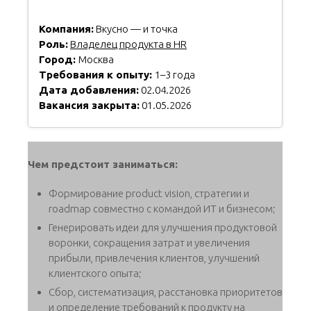
Компания:
Вкусно — и точка
Роль:
Владелец продукта в HR
Город:
Москва
Требования к опыту:
1–3 года
Дата добавления:
02.04.2026
Вакансия закрыта:
01.05.2026
Чем предстоит заниматься:
Формирование product vision, стратегии и
roadmap совместно с командой ИТ и бизнесом;
Генерировать идеи для улучшения продуктовой
воронки, сокращения затрат и увеличения
прибыли, привлечения клиентов, улучшений
клиентского опыта;
Сбор, систематизация, расстановка приоритетов
и определение требований к продукту на