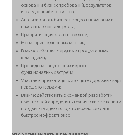
основании бизнес-требований, результатов
исследований и ресурсов;
Анализировать бизнес-процессы компании и
находить точки для роста;
Приоритизация задач в бэклоге;
Мониторинг ключевых метрик;
Взаимодействие с другими продуктовыми
командами;
Проведение внутренних и кросс-
функциональных встречи;
Участие в презентациях и защите дорожных карт
перед спонсорами;
Взаимодействовать с командой разработки,
вместе с ней определять технические решения и
продвигать идею того, что можно сделать
быстрее и эффективнее.
Что хотим видеть в кандидатах: