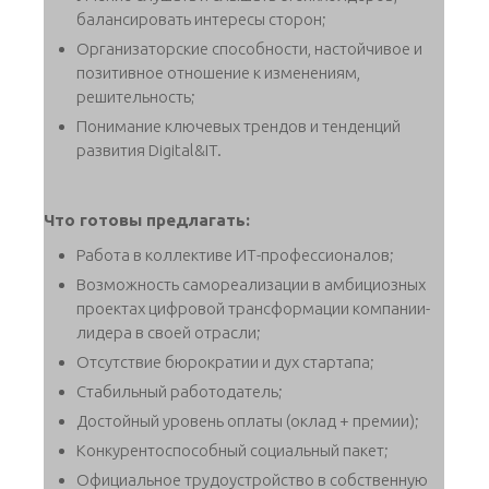
балансировать интересы сторон;
Организаторские способности, настойчивое и
позитивное отношение к изменениям,
решительность;
Понимание ключевых трендов и тенденций
развития Digital&IT.
Что готовы предлагать:
Работа в коллективе ИТ-профессионалов;
Возможность самореализации в амбициозных
проектах цифровой трансформации компании-
лидера в своей отрасли;
Отсутствие бюрократии и дух стартапа;
Стабильный работодатель;
Достойный уровень оплаты (оклад + премии);
Конкурентоспособный социальный пакет;
Официальное трудоустройство в собственную