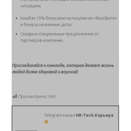
ситуациях;
Кешбэк 15% бонусами на покупки во «ВкусВилл»
и бонусы на важные даты;
Скидки и специальные предложения от
партнёров компании.
Присоединяйся к команде, которая делает жизнь
людей более здоровой и вкусной!
Просмотрено:
669
Telegram-канал
HR-Tech.Карьера