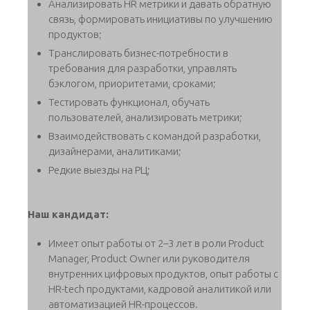
Анализировать HR метрики и давать обратную
связь, формировать инициативы по улучшению
продуктов;
Транслировать бизнес-потребности в
требования для разработки, управлять
бэклогом, приоритетами, сроками;
Тестировать функционал, обучать
пользователей, анализировать метрики;
Взаимодействовать с командой разработки,
дизайнерами, аналитиками;
Редкие выезды на РЦ;
Наш кандидат:
Имеет опыт работы от 2–3 лет в роли Product
Manager, Product Owner или руководителя
внутренних цифровых продуктов, опыт работы с
HR-tech продуктами, кадровой аналитикой или
автоматизацией HR-процессов.