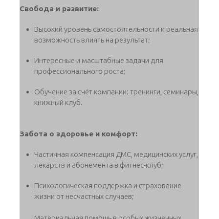
Свобода и развитие:
Высокий уровень самостоятельности и реальная
возможность влиять на результат;
Интересные и масштабные задачи для
профессионального роста;
Обучение за счёт компании: тренинги, семинары,
книжный клуб.
Забота о здоровье и комфорт:
Частичная компенсация ДМС, медицинских услуг,
лекарств и абонемента в фитнес-клуб;
Психологическая поддержка и страхование
жизни от несчастных случаев;
Материальная помощь в особых жизненных