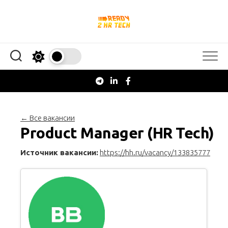
Перейти
к
содержанию
← Все вакансии
Product Manager (HR Tech)
Источник вакансии:
https://hh.ru/vacancy/133835777