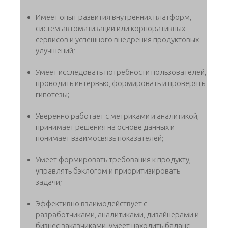
Имеет опыт развития внутренних платформ,
систем автоматизации или корпоративных
сервисов и успешного внедрения продуктовых
улучшений;
Умеет исследовать потребности пользователей,
проводить интервью, формировать и проверять
гипотезы;
Уверенно работает с метриками и аналитикой,
принимает решения на основе данных и
понимает взаимосвязь показателей;
Умеет формировать требования к продукту,
управлять бэклогом и приоритизировать
задачи;
Эффективно взаимодействует с
разработчиками, аналитиками, дизайнерами и
бизнес-заказчиками, умеет находить баланс