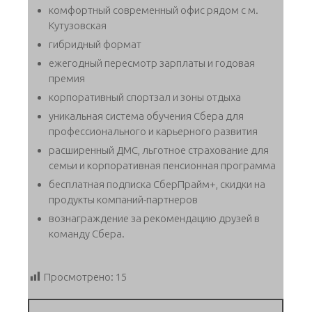
комфортный современный офис рядом с м.
Кутузовская
гибридный формат
ежегодный пересмотр зарплаты и годовая
премия
корпоративный спортзал и зоны отдыха
уникальная система обучения Сбера для
профессионального и карьерного развития
расширенный ДМС, льготное страхование для
семьи и корпоративная пенсионная программа
бесплатная подписка СберПрайм+, скидки на
продукты компаний-партнеров
вознаграждение за рекомендацию друзей в
команду Сбера.
Просмотрено:
15