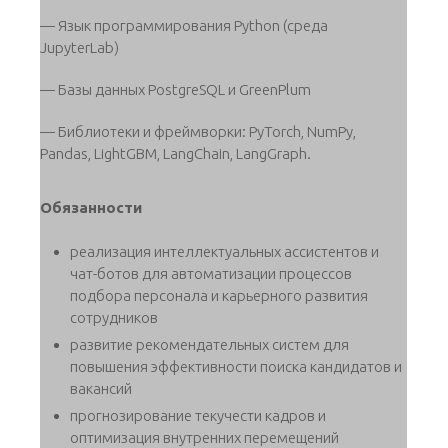
— Язык программирования Python (среда
JupyterLab)
— Базы данных PostgreSQL и GreenPlum
— Библиотеки и фреймворки: PyTorch, NumPy,
Pandas, LightGBM, LangChain, LangGraph.
Обязанности
реализация интеллектуальных ассистентов и
чат-ботов для автоматизации процессов
подбора персонала и карьерного развития
сотрудников
развитие рекомендательных систем для
повышения эффективности поиска кандидатов и
вакансий
прогнозирование текучести кадров и
оптимизация внутренних перемещений