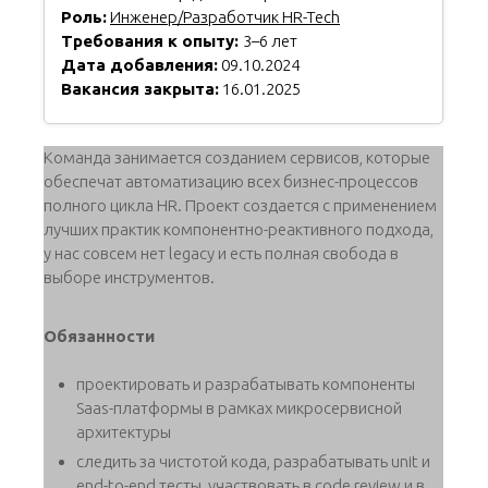
Роль:
Инженер/Разработчик HR-Tech
Требования к опыту:
3–6 лет
Дата добавления:
09.10.2024
Вакансия закрыта:
16.01.2025
Команда занимается созданием сервисов, которые
обеспечат автоматизацию всех бизнес-процессов
полного цикла HR. Проект создается с применением
лучших практик компонентно-реактивного подхода,
у нас совсем нет legacy и есть полная свобода в
выборе инструментов.
Обязанности
проектировать и разрабатывать компоненты
Saas-платформы в рамках микросервисной
архитектуры
следить за чистотой кода, разрабатывать unit и
end-to-end тесты, участвовать в code review и в