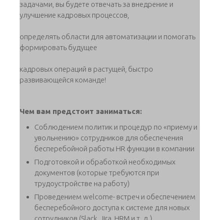
задачами, вы будете отвечать за внедрение и
улучшение кадровых процессов,
определять области для автоматизации и помогать
формировать будущее
кадровых операций в растущей, быстро
развивающейся команде!
Чем вам предстоит заниматься:
Соблюдением политик и процедур по «приему и
увольнению» сотрудников для обеспечения
бесперебойной работы HR функции в компании
Подготовкой и обработкой необходимых
документов (которые требуются при
трудоустройстве на работу)
Проведением welcome- встреч и обеспечением
бесперебойного доступа к системе для новых
сотрудников (Slack, Jira, HRM и т. д.)