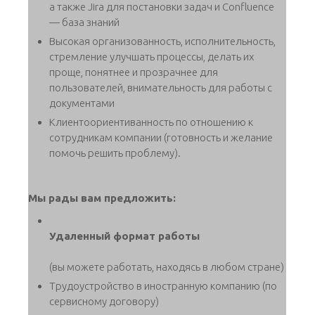
а также Jira для постановки задач и Confluence
— база знаний
Высокая организованность, исполнительность,
стремление улучшать процессы, делать их
проще, понятнее и прозрачнее для
пользователей, внимательность для работы с
документами
Клиентоориентиванность по отношению к
сотрудникам компании (готовность и желание
помочь решить проблему).
Мы рады вам предложить:
Удаленный формат работы
(вы можете работать, находясь в любом стране)
Трудоустройство в иностранную компанию (по
сервисному договору)