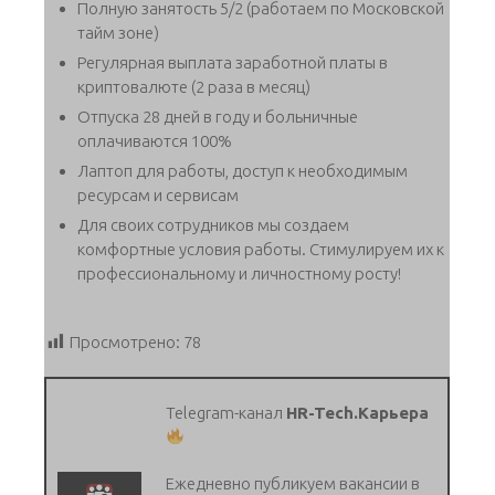
Полную занятость 5/2 (работаем по Московской
тайм зоне)
Регулярная выплата заработной платы в
криптовалюте (2 раза в месяц)
Отпуска 28 дней в году и больничные
оплачиваются 100%
Лаптоп для работы, доступ к необходимым
ресурсам и сервисам
Для своих сотрудников мы создаем
комфортные условия работы. Стимулируем их к
профессиональному и личностному росту!
Просмотрено:
78
Telegram-канал
HR-Tech.Карьера
Ежедневно публикуем вакансии в