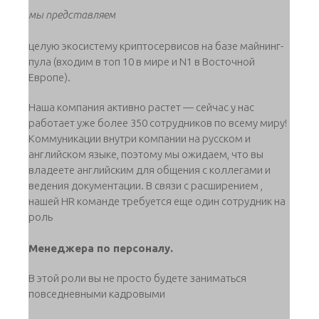
мы представляем
целую экосистему криптосервисов на базе майнинг-
пула (входим в топ 10 в мире и N1 в Восточной
Европе).
Наша компания активно растет — сейчас у нас
работает уже более 350 сотрудников по всему миру!
Коммуникации внутри компании на русском и
английском языке, поэтому мы ожидаем, что вы
владеете английским для общения с коллегами и
ведения документации. В связи с расширением ,
нашей HR команде требуется еще один сотрудник на
роль
Менеджера по персоналу.
В этой роли вы не просто будете заниматься
повседневными кадровыми