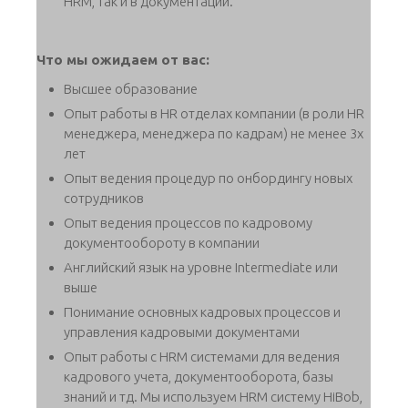
HRM, так и в документации.
Что мы ожидаем от вас:
Высшее образование
Опыт работы в HR отделах компании (в роли HR
менеджера, менеджера по кадрам) не менее 3х
лет
Опыт ведения процедур по онбордингу новых
сотрудников
Опыт ведения процессов по кадровому
документообороту в компании
Английский язык на уровне Intermediate или
выше
Понимание основных кадровых процессов и
управления кадровыми документами
Опыт работы с HRM системами для ведения
кадрового учета, документооборота, базы
знаний и тд. Мы используем HRM систему HiBob,