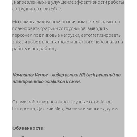
, направленных на улучшение эффективности работы
сотрудников в ритейле.
Мы помогаем крупным розничным сетям грамотно
планировать графики сотрудников, выводить
персонал под пиковые нагрузки, автоматизировать
заказ и вывод внештатного и штатного персонала на
работу и подработку.
Компания Verme – лидер рынка HR-tech решений по
планированию графиков и смен.
С нами работают почти все крупные сети: Ашан,
Пятерочка, Детский Мир, Эконика и многие другие.
Обязанности: