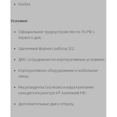
Docker.
Условия:
Официальное трудоустройство по ТК РФ с
первого дня;
Удаленный формат работы 5/2;
ДМС сотрудникам по корпоративным условиям;
Корпоративное оборудование и мобильная
связь;
Мы резиденты Сколково и наша компания
находится в реестре ИТ компаний РФ;
Дополнительные дни к отпуску.