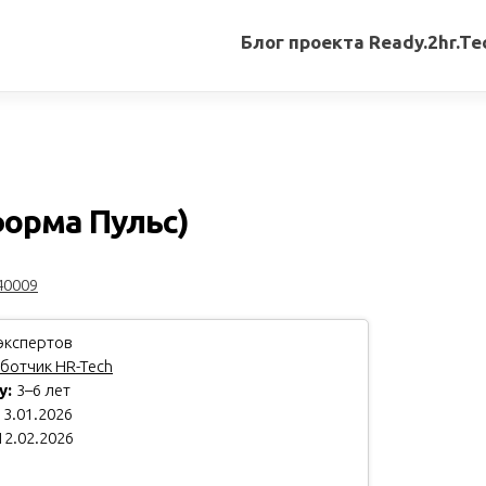
Блог проекта Ready.2hr.Te
Все
записи
Переводы
статей
форма Пульс)
Авторские
материалы
40009
Книги
экспертов
ботчик HR-Tech
у:
3–6 лет
3.01.2026
12.02.2026