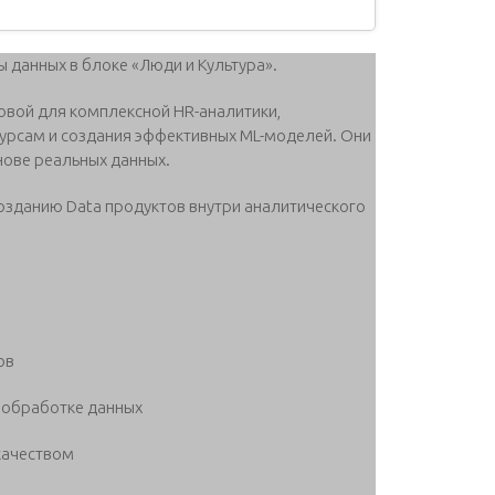
данных в блоке «Люди и Культура».
овой для комплексной HR-аналитики,
урсам и создания эффективных ML-моделей. Они
нове реальных данных.
созданию Data продуктов внутри аналитического
ов
и обработке данных
качеством