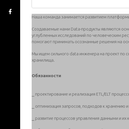
Наша команда занимается развитием платформы 
Создаваемые нами Data-продукты являются осн
углубленных исследований по человеческим рес
помогают принимать осознанные решения на ос
Мы ищем сильного data инженера на проект по 
хранилища.
Обязанности
⎯ проектирование и реализация ETL/ELT процесс
⎯ оптимизация запросов, подходов к хранению 
⎯ развитие процессов управления данными и их 