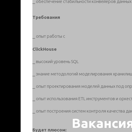
⎯ обеспечение стабильности конвейеров данных
Требования
⎯ опыт работы с
СlickHouse
⎯ высокий уровень SQL
⎯ знание методологий моделирования хранили
⎯ опыт проектирования моделей данных под оп
⎯ опыт использования ETL инструментов и оркест
⎯ опыт построения систем контроля качества да
Ваканси
Будет плюсом: