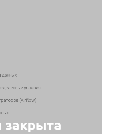
щ данных
ределенные условия
раторов (Airflow)
нных
я закрыта