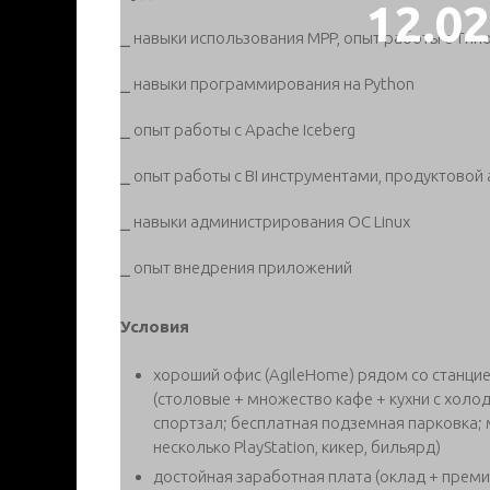
12.0
⎯ навыки использования MPP, опыт работы с Trino
⎯ навыки программирования на Python
⎯ опыт работы с Apache Iceberg
⎯ опыт работы с BI инструментами, продуктовой
⎯ навыки администрирования ОС Linux
⎯ опыт внедрения приложений
Условия
хороший офис (AgileHome) рядом со станцие
(столовые + множество кафе + кухни с хол
спортзал; бесплатная подземная парковка; 
несколько PlayStation, кикер, бильярд)
достойная заработная плата (оклад + преми