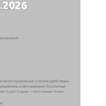
2.2026
, Spark
 аналитикой
й метро Кутузовская со всеми удобствами
одильниками, кофемашинами; бесплатный
места для отдыха — настольный теннис,
и)