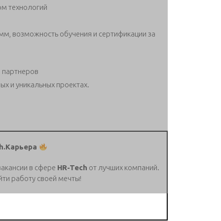
ом технологий
м, возможность обучения и сертификации за
 партнеров
ых и уникальных проектах.
h.Карьера
вакансии в сфере
HR-Tech
от лучших компаний.
йти работу своей мечты!