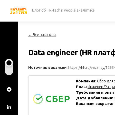
Перейти
к
Блог об HR-Tech и People аналитике
содержанию
← Все вакансии
Data engineer (HR плат
Источник вакансии:
https://hh.ru/vacancy/1293
Компания:
Сбер для 
Роль:
Инженер/Разра
Требования к опыт
Дата добавления:
1
Вакансия закрыта: