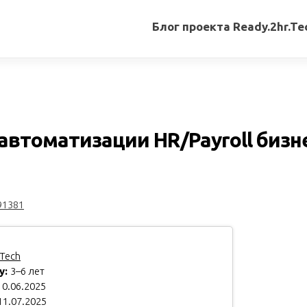
Блог проекта Ready.2hr.Te
Все
записи
Переводы
статей
автоматизации HR/Payroll бизн
Авторские
материалы
Книги
91381
Tech
у:
3–6 лет
0.06.2025
11.07.2025