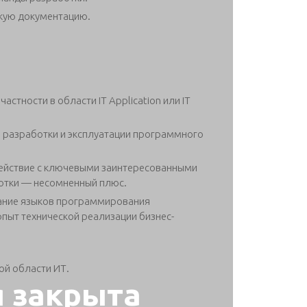
скую документацию.
частности в области IT Application или IT
 разработки и эксплуатации программного
действие с ключевыми заинтересованными
отки — несомненный плюс.
Знание языков программирования
, опыт технической реализации бизнес-
ой области ИТ.
я закрыта