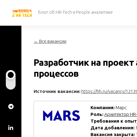
Перейти
к
Блог об HR-Tech и People аналитике
содержанию
← Все вакансии
Разработчик на проект 
процессов
Источник вакансии:
https://hh.ru/vacancy/1213
Компания:
Марс
Роль:
Архитектор HR-
Требования к опыт
Дата добавления:
1
Вакансия закрыта: