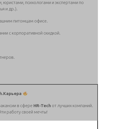
, юристами, психологами и экспертами по
я и др.).
ашним питомцам офисе.
нии с корпоративной скидкой.
тнеров.
h.Карьера
вакансии в сфере
HR-Tech
от лучших компаний.
йти работу своей мечты!