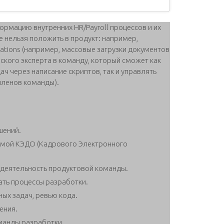
рмацию внутренних HR/Payroll процессов и их
е нельзя положить в продукт: например,
mations (например, массовые загрузки документов
еского эксперта в команду, который сможет как
ч через написание скриптов, так и управлять
членов команды).
шений.
темой КЭДО (Кадрового Электронного
 деятельность продуктовой команды.
ть процессы разработки.
ых задач, ревью кода.
ения.
манды разработки.