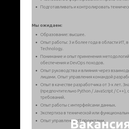
Подготавливать и контролировать техниче
Мы ожидаем:
Образование: высшее.
Опыт работы: 3 и более года в области ИТ, в 
Technology.
Понимание и опыт применения методологий
обеспечения и DevOps походов.
Опыт руководства и влияния через взаимо
лицами. Опыт управления командой разраб
Опыт в качестве разработчика от 3-х лет. 
(предпочтительно Python / JavaScript / C++)
требований.
Опыт работы с интерфейсами данных.
Экспертиза в технической или функциональн
Ваканси
Опыт управления ИТ проектами.