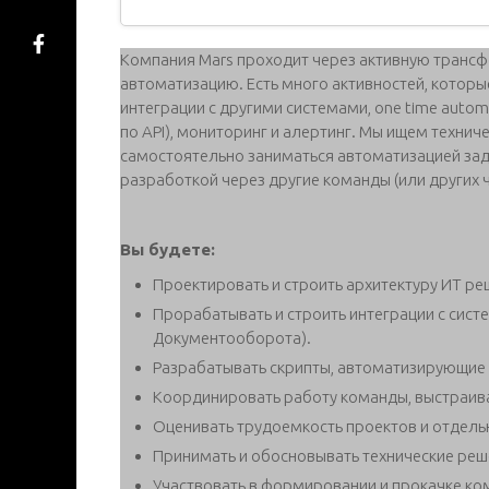
Компания Mars проходит через активную трансфо
автоматизацию. Есть много активностей, которы
интеграции с другими системами, one time auto
по API), мониторинг и алертинг. Мы ищем технич
самостоятельно заниматься автоматизацией зада
разработкой через другие команды (или других 
Вы будете:
Проектировать и строить архитектуру ИТ ре
Прорабатывать и строить интеграции с сис
Документооборота).
Разрабатывать скрипты, автоматизирующие
Координировать работу команды, выстраива
Оценивать трудоемкость проектов и отдельн
Принимать и обосновывать технические реш
Участвовать в формировании и прокачке ко