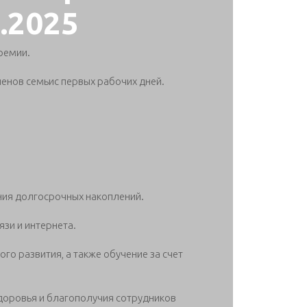
7.2025
ремии.
енов семьис первых рабочих дней.
ия долгосрочных накоплений.
зи и интернета.
о развития, а также обучение за счет
оровья и благополучия сотрудников