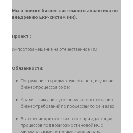
Мы в поиске бизнес-системного аналитика по
внедрению ERP-систем (HR).
Проект :
импортозамещение на отечественное ПО.
Обязанности:
Погружение в предметную область, изучение
бизнес-процессов to be;
Анализ, фиксация, уточнение и консолидация
бизнес-требований по процессам to be и as is;
Выявление критических точек при адаптации
процессов под возможности новой ИС с
минимальными потерями функционала;