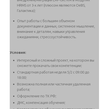
HRMS от 3-х лет (плюсом являются OeBS,
Галактика);
Опыт работы с большим объемом
документации и данных, системное мышление,
внимание к деталям, навыки управления
ожиданиями, стрессоустойчивость.
Условия:
Интересный и сложный проект, на котором вы
сможете прокачать свои компетенции;
Стандартная работая неделя 5/2 с 09:00 до
18:00;
Возможна полная или частичная удаленная
работа;
Оформление по ТК РФ;
ДМС, компенсация обучения;