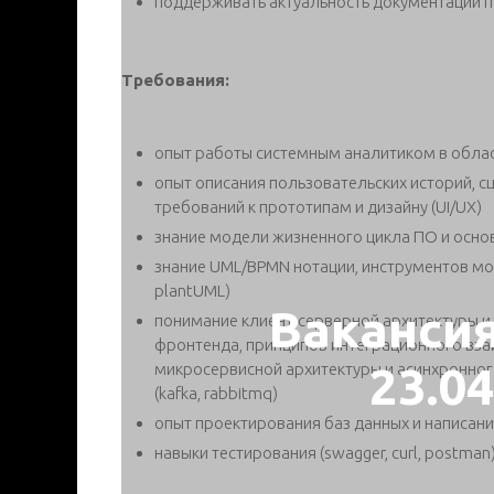
поддерживать актуальность документации п
Требования:
опыт работы системным аналитиком в област
опыт описания пользовательских историй, с
требований к прототипам и дизайну (UI/UX)
знание модели жизненного цикла ПО и осн
знание UML/BPMN нотации, инструментов моде
plantUML)
Ваканси
понимание клиент-серверной архитектуры и
фронтенда, принципов интеграционного вза
23.0
микросервисной архитектуры и асинхронно
(kafka, rabbitmq)
опыт проектирования баз данных и написан
навыки тестирования (swagger, curl, postman