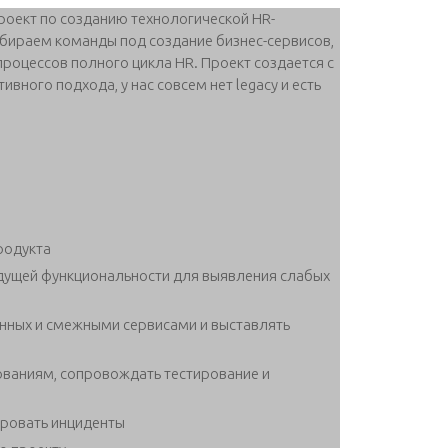
оект по созданию технологической HR-
абираем команды под создание бизнес-сервисов,
роцессов полного цикла HR. Проект создается с
ного подхода, у нас совсем нет legacy и есть
родукта
дущей функциональности для выявления слабых
анных и смежными сервисами и выставлять
ованиям, сопровождать тестирование и
ировать инциденты