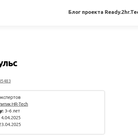
Блог проекта Ready.2hr.Te
Все
записи
Переводы
статей
ульс
Авторские
материалы
05483
Книги
экспертов
итик HR-Tech
у:
3–6 лет
4.04.2025
23.04.2025