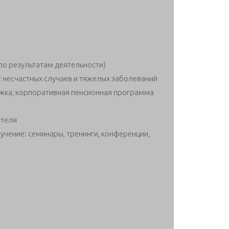
по результатам деятельности)
т несчастных случаев и тяжелых заболеваний
жка, корпоративная пенсионная программа
ателя
учение: семинары, тренинги, конференции,