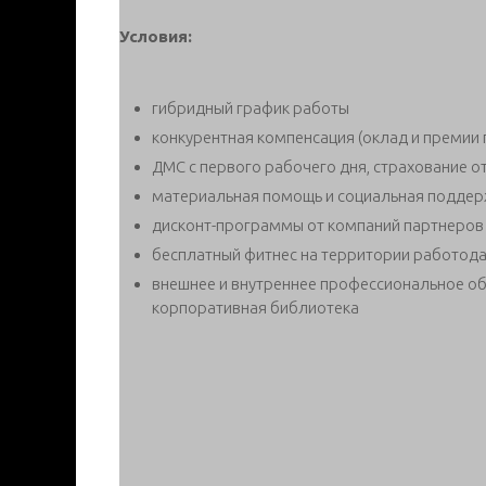
Условия:
гибридный график работы
конкурентная компенсация (оклад и премии 
ДМС c первого рабочего дня, страхование о
материальная помощь и социальная поддер
дисконт-программы от компаний партнеров
бесплатный фитнес на территории работод
внешнее и внутреннее профессиональное об
корпоративная библиотека