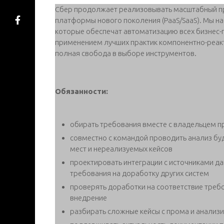
Cбер продолжает реализовывать масштабный пр
платформы нового поколения (PaaS/SaaS). Мы н
которые обеспечат автоматизацию всех бизнес-п
применением лучших практик компонентно-реактив
полная свобода в выборе инструментов.
Обязанности:
обирать требования вместе с владельцем п
совместно с командой проводить анализ бу
мест и нереализуемых кейсов
проектировать интеграции с источниками д
требования на доработку других систем
проверять доработки на соответствие треб
внедрение
разбирать сложные кейсы с прома и анализ