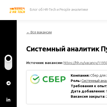
Перейти
к
Блог об HR-Tech и People аналитике
содержанию
← Все вакансии
Системный аналитик П
Источник вакансии:
https://hh.ru/vacancy/1195
Компания:
Сбер для 
Роль:
Системный анал
Требования к опыт
Дата добавления:
1
Вакансия закрыта: