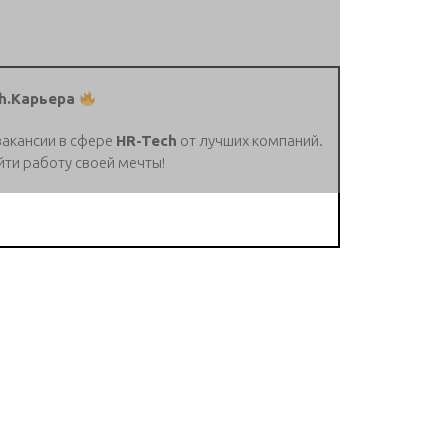
h.Карьера
вакансии в сфере
HR-Tech
от лучших компаний.
йти работу своей мечты!