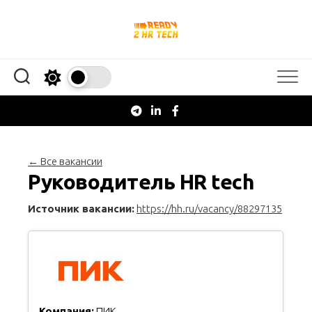
Перейти
к
содержанию
← Все вакансии
Руководитель HR tech
Источник вакансии:
https://hh.ru/vacancy/88297135
Компания:
ПИК