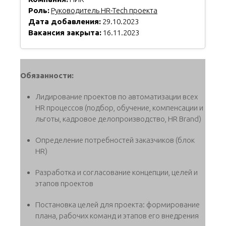
Роль:
Руководитель HR-Tech проекта
Дата добавления:
29.10.2023
Вакансия закрыта:
16.11.2023
Обязанности:
Лидирование проектов по автоматизации всех
HR процессов (подбор, обучение, компенсации и
льготы, кадровое делопроизводство, HR Brand)
Определение потребностей заказчиков (блок
HR)
Разработка и согласование концепции, целей и
этапов проектов
Постановка целей для проекта: формирование
плана, рабочих команд и этапов его внедрения