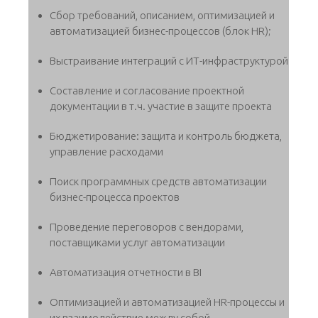
Сбор требований, описанием, оптимизацией и
автоматизацией бизнес-процессов (блок HR);
Выстраивание интеграций с ИТ-инфраструктурой
Составление и согласование проектной
документации в т.ч. участие в защите проекта
Бюджетирование: защита и контроль бюджета,
управление расходами
Поиск программных средств автоматизации
бизнес-процесса проектов
Проведение переговоров с вендорами,
поставщиками услуг автоматизации
Автоматизация отчетности в BI
Оптимизацией и автоматизацией HR-процессы и
их взаимодействие между собой