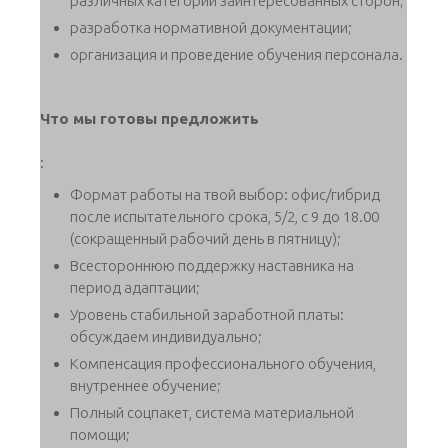
различных категорий заинтересованных сторон;
разработка нормативной документации;
организация и проведение обучения персонала.
Что мы готовы предложить
:
Формат работы на твой выбор: офис/гибрид
после испытательного срока, 5/2, с 9 до 18.00
(сокращенный рабочий день в пятницу);
Всестороннюю поддержку наставника на
период адаптации;
Уровень стабильной заработной платы:
обсуждаем индивидуально;
Компенсация профессионального обучения,
внутреннее обучение;
Полный соцпакет, система материальной
помощи;