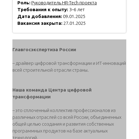
Роль:
Руководитель HR-Tech проекта
Требования к опыту:
3–6 лет
Дата добавления:
09.01.2025
Вакансия закрыта:
27.01.2025
Главгосэкспертиза России
– драйвер цифровой трансформации и ИТ-инноваций
всей строительной отрасли страны.
Наша команда Центра цифровой
трансформации
– это сплоченный коллектив профессионалов из
различных отраслей со всей России, объединенных
общей целью создания и развития собственных
программных продуктов на базе актуальных
технологий.