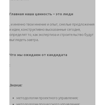
Главная наша ценность – это люди
, и именно твои мнение и опыт, смелые предложения
и идеи, конструктивно высказанные сегодня,
определят то, как экспертиза и строительство будут
выглядеть завтра.
Что мы ожидаем от кандидата
:
Знание:
методологии проектного управления;
методологии процессного управления;