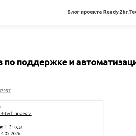
Блог проекта Ready.2hr.Te
Все
записи
Переводы
статей
в по поддержке и автоматизац
Авторские
материалы
Книги
07997
г
R-Tech проекта
у:
1–3 года
4.05.2026