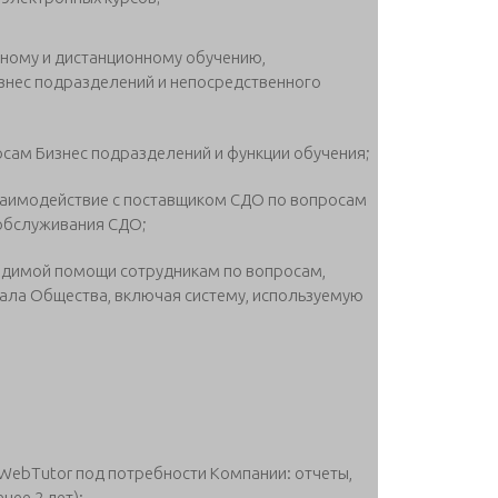
ному и дистанционному обучению,
знес подразделений и непосредственного
осам Бизнес подразделений и функции обучения;
аимодействие с поставщиком СДО по вопросам
обслуживания СДО;
одимой помощи сотрудникам по вопросам,
тала Общества, включая систему, используемую
WebTutor под потребности Компании: отчеты,
нее 2 лет);