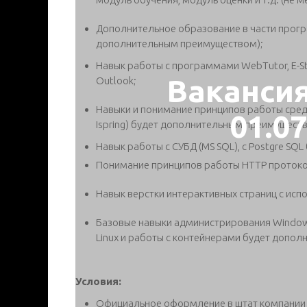
Дополнительное образование в части прог
дополнительным преимуществом);
Навык работы с программами WebTutor, E-Staff
Ваканси
Outlook;
Навыки и понимание принципов работы средс
01.0
Ispring) будет дополнительным преимущест
Навык работы с СУБД (MS SQL), с Postgre S
Понимание принципов работы HTTP протоко
Навык верстки интерактивных страниц c испол
Базовые навыки администрирования Windows
Linux и работы с контейнерами будет допо
Условия:
Официальное оформление в штат компании с