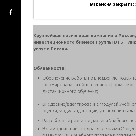
Вакансия закрыта:
Крупнейшая лизинговая компания в России
инвестиционного бизнеса Группы ВТБ – ли
услуг в России.
Обязанности:
Обеспечение работы по внедрению новых те
формирование и обновление информационны
дистанционного обучения;
Внедрение/адаптирование модулей Учебног
оценки, модуль адаптации, управления талан
Разработка и развитие дизайна Учебного по
Взаимодействие с подразделениями Общест
развития СДО, Учебного портала и создания