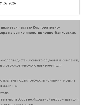
01.07.2026
, является частью Корпоративно-
дера на рынке инвестиционно-банковских
хнологий дистанционного обучения в Компании,
х ресурсов учебного назначения для
о портала под потребности компании: модуль
тами и т.д.;
ртала;
ва в части сбора необходимой информации для
 электронных курсов;