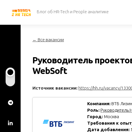
Перейти
к
Блог об HR-Tech и People аналитике
содержанию
← Все вакансии
Руководитель проекто
WebSoft
Источник вакансии:
https://hh.ru/vacancy/1330
Компания:
ВТБ Лизин
Роль:
Руководитель H
Город:
Москва
Требования к опыт
Дата добавления:
1