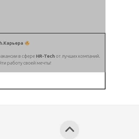
h.Карьера
вакансии в сфере
HR-Tech
от лучших компаний.
йти работу своей мечты!