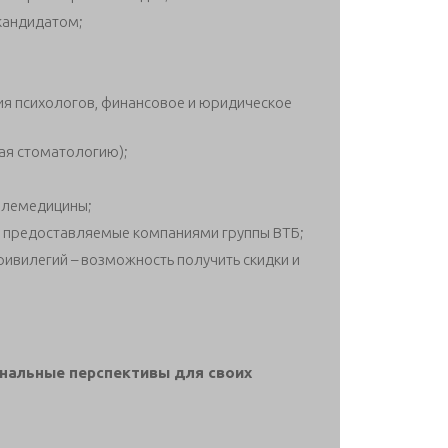
кандидатом;
ия психологов, финансовое и юридическое
ая стоматологию);
телемедицины;
и, предоставляемые компаниями группы ВТБ;
ивилегий – возможность получить скидки и
нальные перспективы для своих