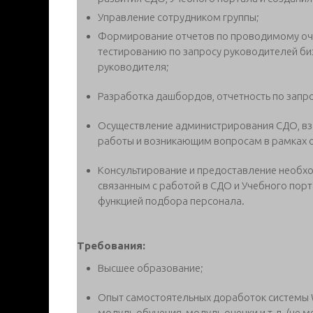
Управление сотрудником группы;
Формирование отчетов по проводимому оч
тестированию по запросу руководителей би
руководителя;
Разработка дашбордов, отчетность по запр
Осуществление администрирования СДО, вз
работы и возникающим вопросам в рамках 
Консультирование и предоставление необх
связанным с работой в СДО и Учебного пор
функцией подбора персонала.
Требования:
Высшее образование;
Опыт самостоятельных доработок системы 
модуль обучения, модуль оценки и т.д. (не ме