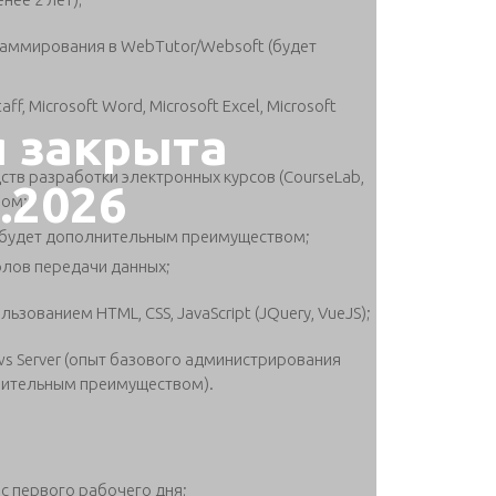
раммирования в WebTutor/Websoft (будет
, Microsoft Word, Microsoft Excel, Microsoft
я закрыта
тв разработки электронных курсов (CourseLab,
7.2026
вом;
QL будет дополнительным преимуществом;
лов передачи данных;
ьзованием HTML, CSS, JavaScript (JQuery, VueJS);
 Server (опыт базового администрирования
лнительным преимуществом).
 первого рабочего дня;