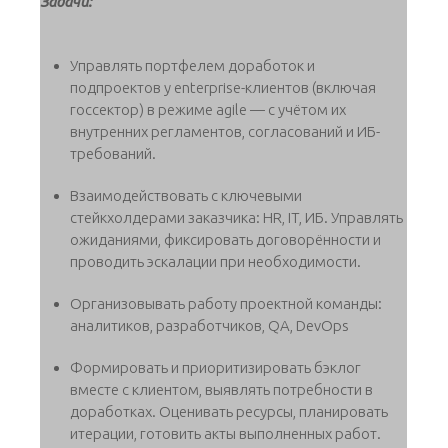
Задачи:
Управлять портфелем доработок и
подпроектов у enterprise-клиентов (включая
госсектор) в режиме agile — с учётом их
внутренних регламентов, согласований и ИБ-
требований.
Взаимодействовать с ключевыми
стейкхолдерами заказчика: HR, IT, ИБ. Управлять
ожиданиями, фиксировать договорённости и
проводить эскалации при необходимости.
Организовывать работу проектной команды:
аналитиков, разработчиков, QA, DevOps
Формировать и приоритизировать бэклог
вместе с клиентом, выявлять потребности в
доработках. Оценивать ресурсы, планировать
итерации, готовить акты выполненных работ.