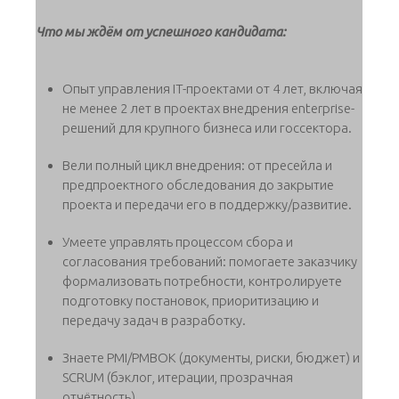
Что мы ждём от успешного кандидата:
Опыт управления IT-проектами от 4 лет, включая
не менее 2 лет в проектах внедрения enterprise-
решений для крупного бизнеса или госсектора.
Вели полный цикл внедрения: от пресейла и
предпроектного обследования до закрытие
проекта и передачи его в поддержку/развитие.
Умеете управлять процессом сбора и
согласования требований: помогаете заказчику
формализовать потребности, контролируете
подготовку постановок, приоритизацию и
передачу задач в разработку.
Знаете PMI/PMBOK (документы, риски, бюджет) и
SCRUM (бэклог, итерации, прозрачная
отчётность).