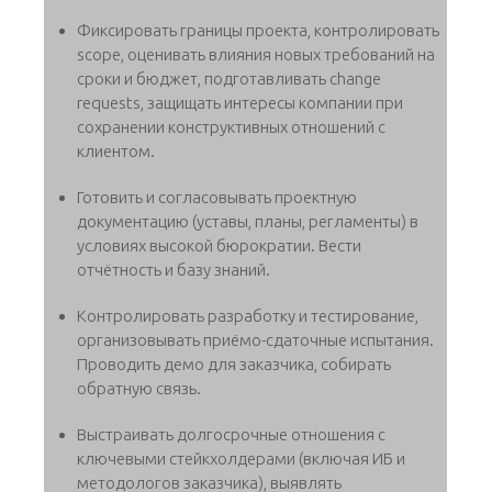
Фиксировать границы проекта, контролировать
scope, оценивать влияния новых требований на
сроки и бюджет, подготавливать change
requests, защищать интересы компании при
сохранении конструктивных отношений с
клиентом.
Готовить и согласовывать проектную
документацию (уставы, планы, регламенты) в
условиях высокой бюрократии. Вести
отчётность и базу знаний.
Контролировать разработку и тестирование,
организовывать приёмо-сдаточные испытания.
Проводить демо для заказчика, собирать
обратную связь.
Выстраивать долгосрочные отношения с
ключевыми стейкхолдерами (включая ИБ и
методологов заказчика), выявлять