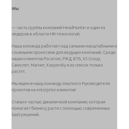
Мы
— часть группы компаний HeadHunter и один из
лидеров в области HR-технологий.
Наша команда работает над самыми масштабными и
сложными проектами для ведущих компаний. Среди
наших клиентов Росатом, РЖД, ВТБ, X5 Group,
Самолет, Магнит, Kaspersky и их список только
растет.
Мы ищем в нашу команду опытного Руководителя
проектов на enterprise клиентов!
Станьте частью динамичной компании, которая
помогает бизнесу расти с помощью современных
SaaS-решений.